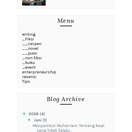
Menu
writing
_Fiksi
__cerpen
__novel
__puisi
_non fiksi
_buku
_event
enterpreneurship
resensi
Tips
Blog Archive
▼
2026
(4)
▼
Juni
(1)
Menyambut Muharram: Tentang Awal
yang Tidak Selalu...