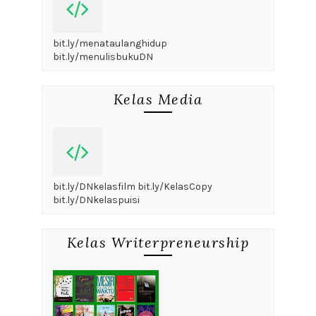
bit.ly/menataulanghidup
bit.ly/menulisbukuDN
Kelas Media
bit.ly/DNkelasfilm bit.ly/KelasCopy
bit.ly/DNkelaspuisi
Kelas Writerpreneurship