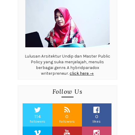
Lulusan Arsitektur Undip dan Master Public
Policy yang suka menjelajah, menulis
berbagai genre. A hybridparadox
writerpreneur.
click here →
Follow Us
114
0
0
followers
followers
likes