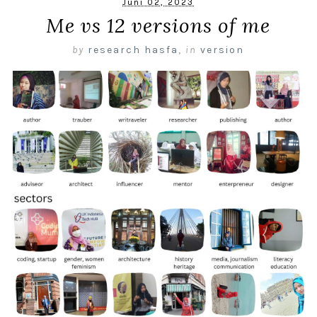
Juni 02, 2023
Me vs 12 versions of me
by
research hasfa
,
in
version