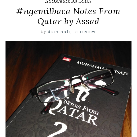
September 08, 2016
#ngemilbaca Notes From
Qatar by Assad
by
dian nafi
,
in
review