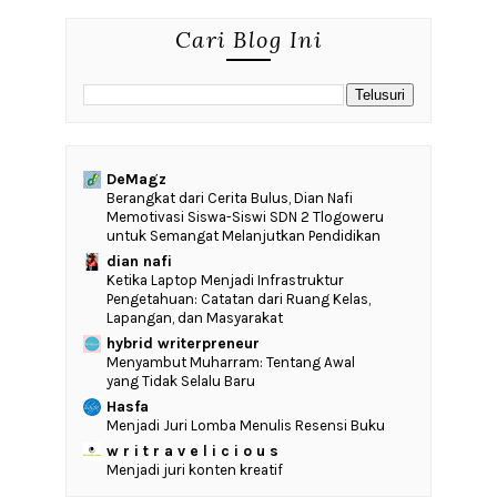
Cari Blog Ini
DeMagz
‎Berangkat dari Cerita Bulus, Dian Nafi
Memotivasi Siswa-Siswi SDN 2 Tlogoweru
untuk Semangat Melanjutkan Pendidikan
dian nafi
Ketika Laptop Menjadi Infrastruktur
Pengetahuan: Catatan dari Ruang Kelas,
Lapangan, dan Masyarakat
hybrid writerpreneur
Menyambut Muharram: Tentang Awal
yang Tidak Selalu Baru
Hasfa
Menjadi Juri Lomba Menulis Resensi Buku
w r i t r a v e l i c i o u s
Menjadi juri konten kreatif