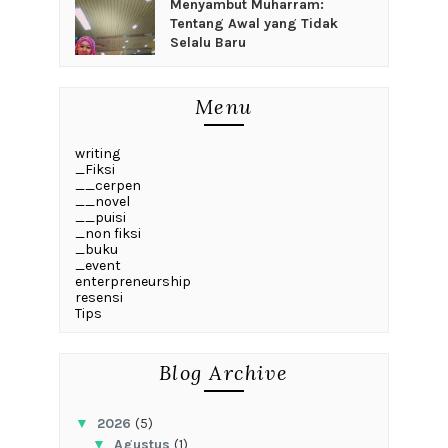
Menyambut Muharram:
Tentang Awal yang Tidak
Selalu Baru
Menu
writing
_Fiksi
__cerpen
__novel
__puisi
_non fiksi
_buku
_event
enterpreneurship
resensi
Tips
Blog Archive
▼
2026
(5)
▼
Agustus
(1)