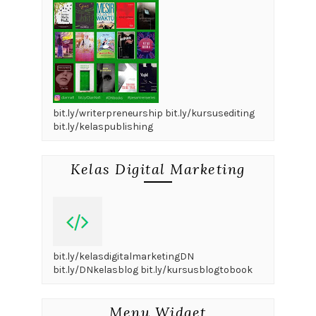
bit.ly/writerpreneurship bit.ly/kursusediting
bit.ly/kelaspublishing
Kelas Digital Marketing
bit.ly/kelasdigitalmarketingDN
bit.ly/DNkelasblog bit.ly/kursusblogtobook
Menu Widget