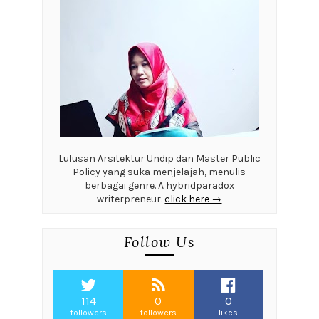
Lulusan Arsitektur Undip dan Master Public
Policy yang suka menjelajah, menulis
berbagai genre. A hybridparadox
writerpreneur.
click here →
Follow Us
114
0
0
followers
followers
likes