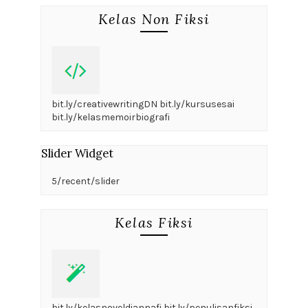
Kelas Non Fiksi
bit.ly/creativewritingDN bit.ly/kursusesai
bit.ly/kelasmemoirbiografi
Slider Widget
5/recent/slider
Kelas Fiksi
bit.ly/kelasnoveldiannafi bit.ly/penulisanfiksi