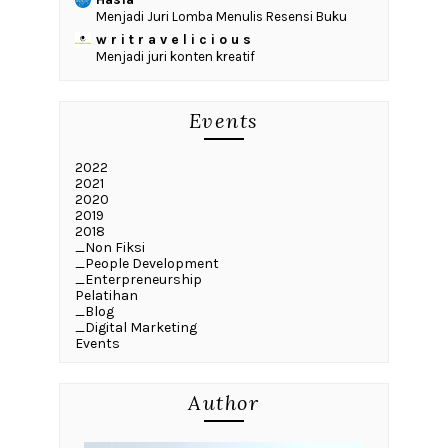
Menjadi Juri Lomba Menulis Resensi Buku
w r i t r a v e l i c i o u s
Menjadi juri konten kreatif
Events
2022
2021
2020
2019
2018
_Non Fiksi
_People Development
_Enterpreneurship
Pelatihan
_Blog
_Digital Marketing
Events
Author