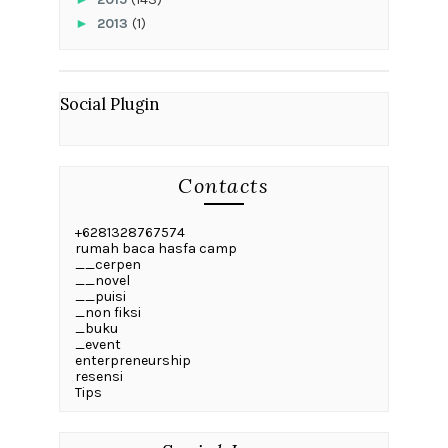
►
2013
(1)
Social Plugin
Contacts
+6281328767574
rumah baca hasfa camp
__cerpen
__novel
__puisi
_non fiksi
_buku
_event
enterpreneurship
resensi
Tips