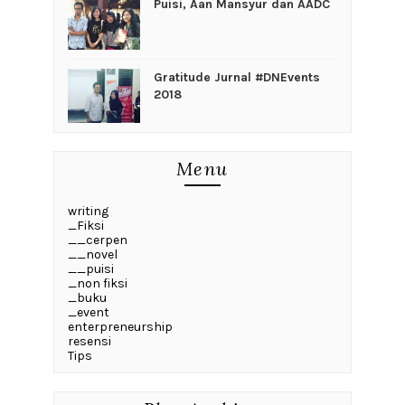
Puisi, Aan Mansyur dan AADC
Gratitude Jurnal #DNEvents
2018
Menu
writing
_Fiksi
__cerpen
__novel
__puisi
_non fiksi
_buku
_event
enterpreneurship
resensi
Tips