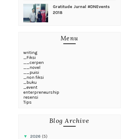
Gratitude Jurnal #DNEvents
2018
Menu
writing
_Fiksi
__cerpen
__novel
__puisi
_non fiksi
_buku
_event
enterpreneurship
resensi
Tips
Blog Archive
▼
2026
(5)