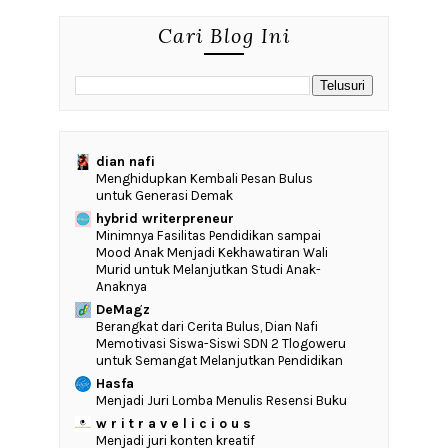
Cari Blog Ini
dian nafi
Menghidupkan Kembali Pesan Bulus
untuk Generasi Demak
hybrid writerpreneur
‎Minimnya Fasilitas Pendidikan sampai
Mood Anak Menjadi Kekhawatiran Wali
Murid untuk Melanjutkan Studi Anak-
Anaknya
DeMagz
‎Berangkat dari Cerita Bulus, Dian Nafi
Memotivasi Siswa-Siswi SDN 2 Tlogoweru
untuk Semangat Melanjutkan Pendidikan
Hasfa
Menjadi Juri Lomba Menulis Resensi Buku
w r i t r a v e l i c i o u s
Menjadi juri konten kreatif