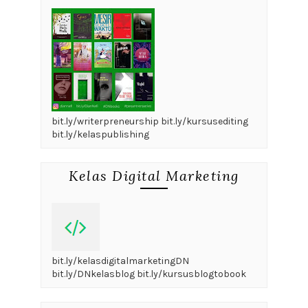
bit.ly/writerpreneurship bit.ly/kursusediting
bit.ly/kelaspublishing
Kelas Digital Marketing
bit.ly/kelasdigitalmarketingDN
bit.ly/DNkelasblog bit.ly/kursusblogtobook