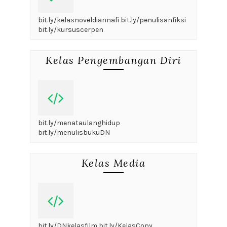
bit.ly/kelasnoveldiannafi bit.ly/penulisanfiksi
bit.ly/kursuscerpen
Kelas Pengembangan Diri
bit.ly/menataulanghidup
bit.ly/menulisbukuDN
Kelas Media
bit.ly/DNkelasfilm bit.ly/KelasCopy