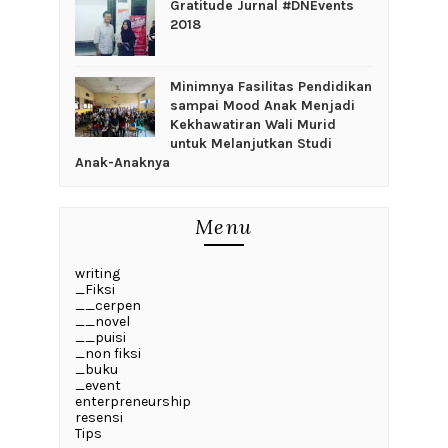
Gratitude Jurnal #DNEvents
2018
‎Minimnya Fasilitas Pendidikan
sampai Mood Anak Menjadi
Kekhawatiran Wali Murid
untuk Melanjutkan Studi
Anak-Anaknya
Menu
writing
_Fiksi
__cerpen
__novel
__puisi
_non fiksi
_buku
_event
enterpreneurship
resensi
Tips