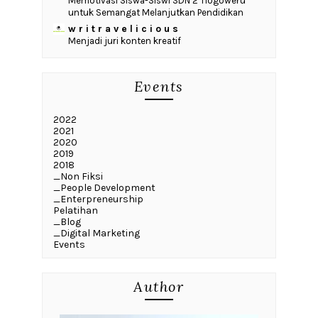
Memotivasi Siswa-Siswi SDN 2 Tlogoweru
untuk Semangat Melanjutkan Pendidikan
w r i t r a v e l i c i o u s
Menjadi juri konten kreatif
Events
2022
2021
2020
2019
2018
_Non Fiksi
_People Development
_Enterpreneurship
Pelatihan
_Blog
_Digital Marketing
Events
Author