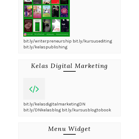
bit.ly/writerpreneurship bit.ly/kursusediting
bit.ly/kelaspublishing
Kelas Digital Marketing
bit.ly/kelasdigitalmarketingDN
bit.ly/DNkelasblog bit.ly/kursusblogtobook
Menu Widget