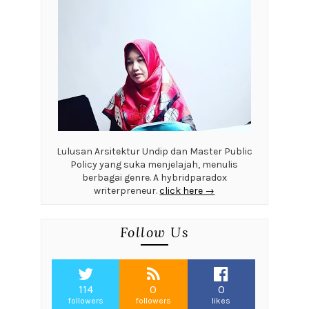
Lulusan Arsitektur Undip dan Master Public
Policy yang suka menjelajah, menulis
berbagai genre. A hybridparadox
writerpreneur.
click here →
Follow Us
114
0
0
followers
followers
likes