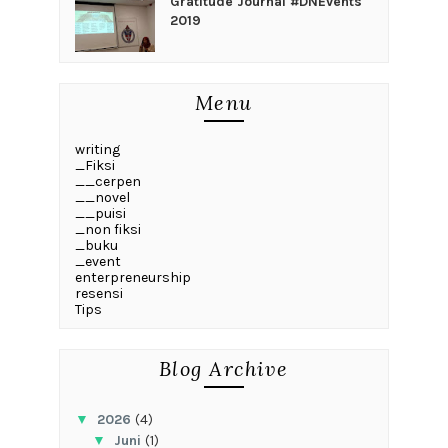
Gratitude Journal #DNEvents
2019
Menu
writing
_Fiksi
__cerpen
__novel
__puisi
_non fiksi
_buku
_event
enterpreneurship
resensi
Tips
Blog Archive
▼
2026
(4)
▼
Juni
(1)