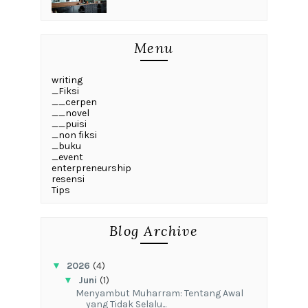
Menu
writing
_Fiksi
__cerpen
__novel
__puisi
_non fiksi
_buku
_event
enterpreneurship
resensi
Tips
Blog Archive
▼
2026
(4)
▼
Juni
(1)
Menyambut Muharram: Tentang Awal
yang Tidak Selalu...