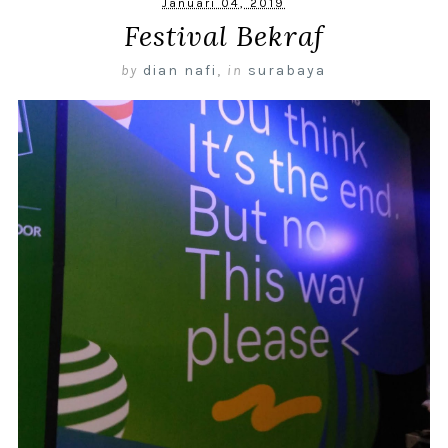
Januari 04, 2019
Festival Bekraf
by
dian nafi
,
in
surabaya