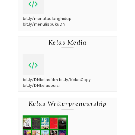
bit.ly/menataulanghidup
bit.ly/menulisbukuDN
Kelas Media
bit.ly/DNkelasfilm bit.ly/KelasCopy
bit.ly/DNkelaspuisi
Kelas Writerpreneurship