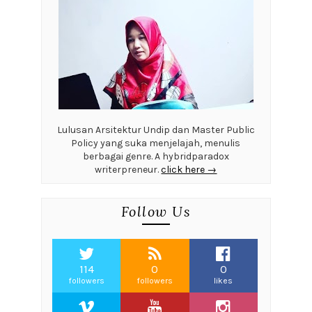
Lulusan Arsitektur Undip dan Master Public
Policy yang suka menjelajah, menulis
berbagai genre. A hybridparadox
writerpreneur.
click here →
Follow Us
114
0
0
followers
followers
likes