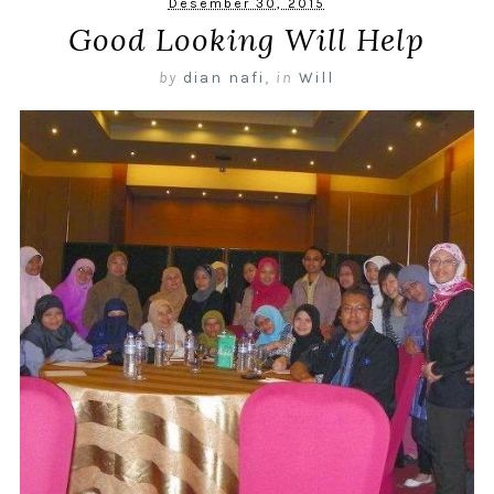
Desember 30, 2015
Good Looking Will Help
by
dian nafi
,
in
Will