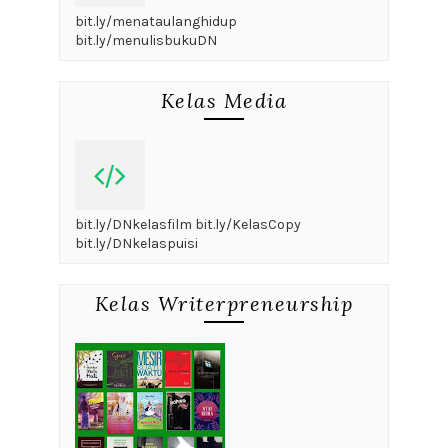
bit.ly/menataulanghidup
bit.ly/menulisbukuDN
Kelas Media
bit.ly/DNkelasfilm bit.ly/KelasCopy
bit.ly/DNkelaspuisi
Kelas Writerpreneurship