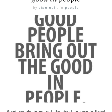
by
dian nafi
,
in
people
Good people bring out the good in people Kenal