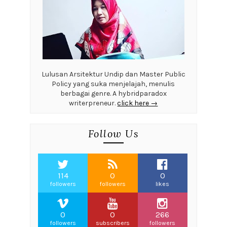
Lulusan Arsitektur Undip dan Master Public
Policy yang suka menjelajah, menulis
berbagai genre. A hybridparadox
writerpreneur.
click here →
Follow Us
114
0
0
followers
followers
likes
0
0
266
followers
subscribers
followers