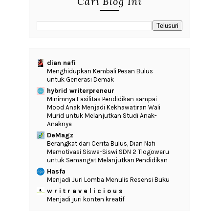
Cari Blog Ini
dian nafi
Menghidupkan Kembali Pesan Bulus
untuk Generasi Demak
hybrid writerpreneur
‎Minimnya Fasilitas Pendidikan sampai
Mood Anak Menjadi Kekhawatiran Wali
Murid untuk Melanjutkan Studi Anak-
Anaknya
DeMagz
‎Berangkat dari Cerita Bulus, Dian Nafi
Memotivasi Siswa-Siswi SDN 2 Tlogoweru
untuk Semangat Melanjutkan Pendidikan
Hasfa
Menjadi Juri Lomba Menulis Resensi Buku
w r i t r a v e l i c i o u s
Menjadi juri konten kreatif