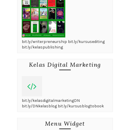
bit.ly/writerpreneurship bit.ly/kursusediting
bit.ly/kelaspublishing
Kelas Digital Marketing
bit.ly/kelasdigitalmarketingDN
bit.ly/DNkelasblog bit.ly/kursusblogtobook
Menu Widget