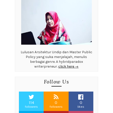
Lulusan Arsitektur Undip dan Master Public
Policy yang suka menjelajah, menulis
berbagai genre. A hybridparadox
writerpreneur.
click here →
Follow Us
114
0
0
followers
followers
likes