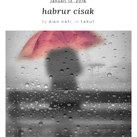
Januari 13, 2016
habrur cisak
by
dian nafi
,
in
takut