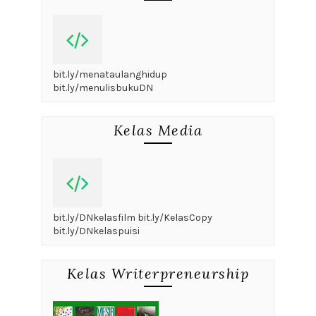
bit.ly/menataulanghidup
bit.ly/menulisbukuDN
Kelas Media
bit.ly/DNkelasfilm bit.ly/KelasCopy
bit.ly/DNkelaspuisi
Kelas Writerpreneurship