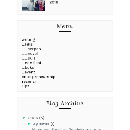
2018
Menu
writing
_Fiksi
__cerpen
__novel
__puisi
_non fiksi
_buku
_event
enterpreneurship
resensi
Tips
Blog Archive
▼
2026
(5)
▼
Agustus
(1)
‎Minimnya Fasilitas Pendidikan sampai