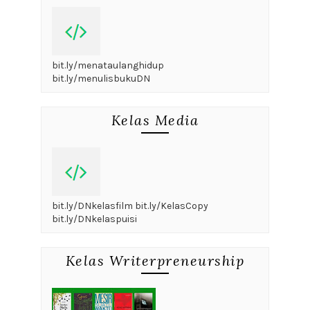
bit.ly/menataulanghidup
bit.ly/menulisbukuDN
Kelas Media
bit.ly/DNkelasfilm bit.ly/KelasCopy
bit.ly/DNkelaspuisi
Kelas Writerpreneurship