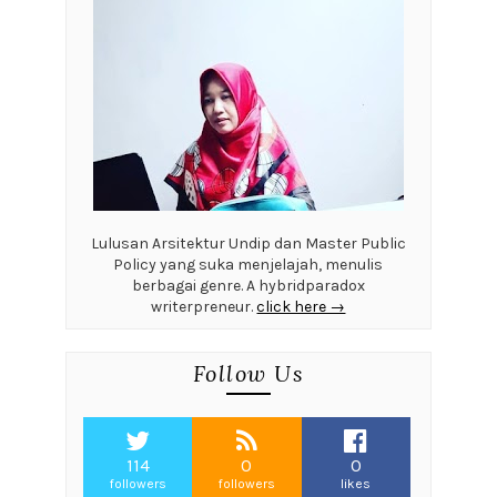
Lulusan Arsitektur Undip dan Master Public
Policy yang suka menjelajah, menulis
berbagai genre. A hybridparadox
writerpreneur.
click here →
Follow Us
114
0
0
followers
followers
likes