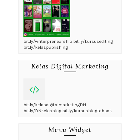
bit.ly/writerpreneurship bit.ly/kursusediting
bit.ly/kelaspublishing
Kelas Digital Marketing
bit.ly/kelasdigitalmarketingDN
bit.ly/DNkelasblog bit.ly/kursusblogtobook
Menu Widget