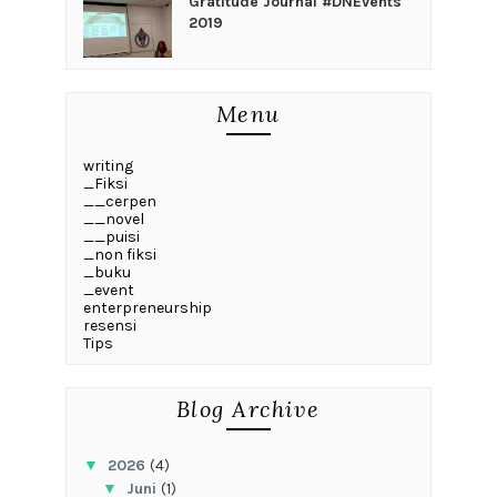
Gratitude Journal #DNEvents
2019
Menu
writing
_Fiksi
__cerpen
__novel
__puisi
_non fiksi
_buku
_event
enterpreneurship
resensi
Tips
Blog Archive
▼
2026
(4)
▼
Juni
(1)