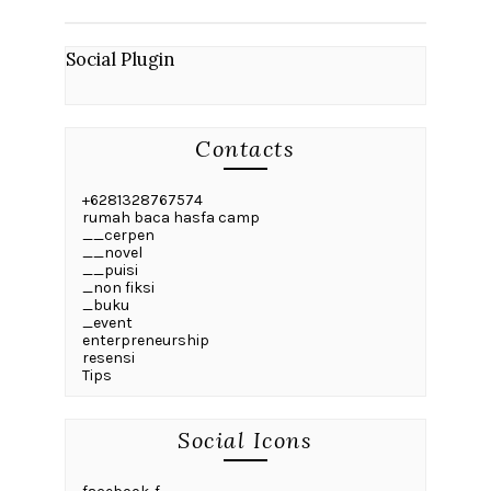
Social Plugin
Contacts
+6281328767574
rumah baca hasfa camp
__cerpen
__novel
__puisi
_non fiksi
_buku
_event
enterpreneurship
resensi
Tips
Social Icons