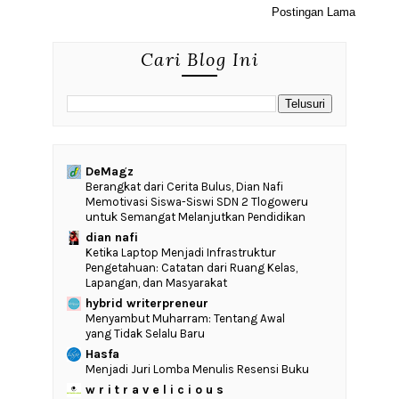
Postingan Lama
Cari Blog Ini
DeMagz
‎Berangkat dari Cerita Bulus, Dian Nafi
Memotivasi Siswa-Siswi SDN 2 Tlogoweru
untuk Semangat Melanjutkan Pendidikan
dian nafi
Ketika Laptop Menjadi Infrastruktur
Pengetahuan: Catatan dari Ruang Kelas,
Lapangan, dan Masyarakat
hybrid writerpreneur
Menyambut Muharram: Tentang Awal
yang Tidak Selalu Baru
Hasfa
Menjadi Juri Lomba Menulis Resensi Buku
w r i t r a v e l i c i o u s