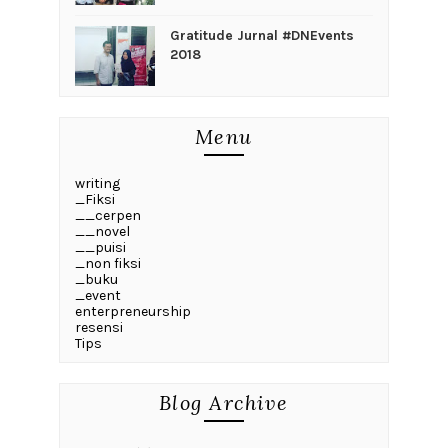
Gratitude Jurnal #DNEvents
2018
Menu
writing
_Fiksi
__cerpen
__novel
__puisi
_non fiksi
_buku
_event
enterpreneurship
resensi
Tips
Blog Archive