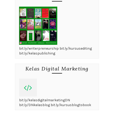
bit.ly/writerpreneurship bit.ly/kursusediting
bit.ly/kelaspublishing
Kelas Digital Marketing
bit.ly/kelasdigitalmarketingDN
bit.ly/DNkelasblog bit.ly/kursusblogtobook