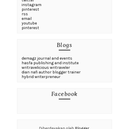
twitter
instagram
pinterest
rss
email
youtube
pinterest
Blogs
demagz journal and events
hasfa publishing and institute
writravelicious writraveler
dian nafi author blogger trainer
hybrid writerpreneur
Facebook
Diberdayakan oleh
Blogger
.