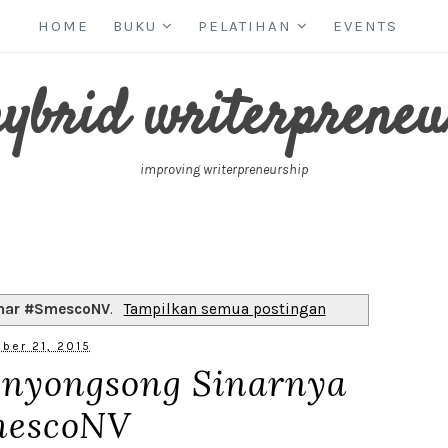
HOME
BUKU
PELATIHAN
EVENTS
hybrid writerpreneu
improving writerpreneurship
nar #SmescoNV
.
Tampilkan semua postingan
ber 21, 2015
enyongsong Sinarnya
escoNV