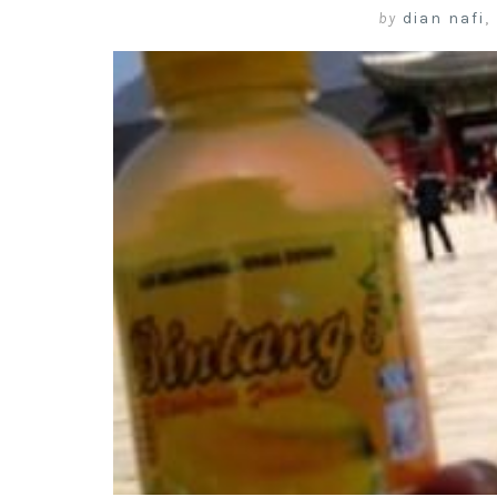
by
dian nafi
,