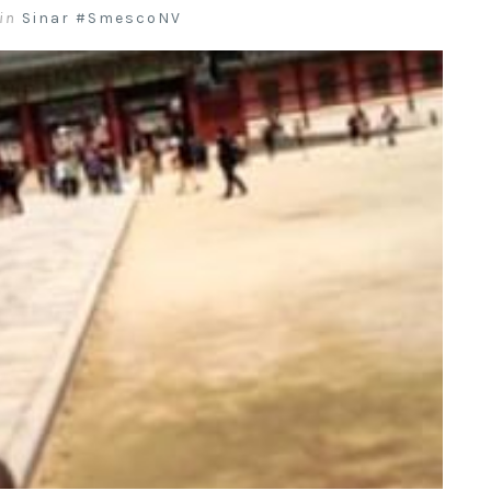
in
Sinar #SmescoNV