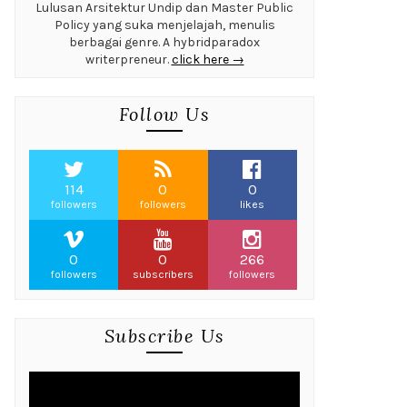
Lulusan Arsitektur Undip dan Master Public
Policy yang suka menjelajah, menulis
berbagai genre. A hybridparadox
writerpreneur.
click here →
Follow Us
114
0
0
followers
followers
likes
0
0
266
followers
subscribers
followers
Subscribe Us