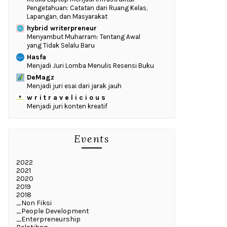
Pengetahuan: Catatan dari Ruang Kelas,
Lapangan, dan Masyarakat
hybrid writerpreneur
Menyambut Muharram: Tentang Awal
yang Tidak Selalu Baru
Hasfa
Menjadi Juri Lomba Menulis Resensi Buku
DeMagz
Menjadi juri esai dari jarak jauh
w r i t r a v e l i c i o u s
Menjadi juri konten kreatif
Events
2022
2021
2020
2019
2018
_Non Fiksi
_People Development
_Enterpreneurship