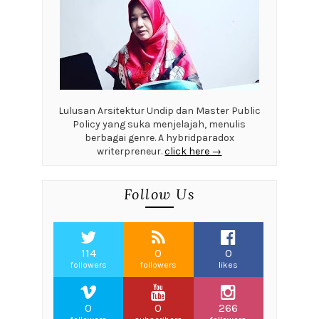
Lulusan Arsitektur Undip dan Master Public
Policy yang suka menjelajah, menulis
berbagai genre. A hybridparadox
writerpreneur.
click here →
Follow Us
114
0
0
followers
followers
likes
0
0
266