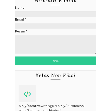
Formulir Kontak
Nama
Email
*
Pesan
*
Kelas Non Fiksi
bit.ly/creativewritingDN bit.ly/kursusesai
bit.ly/kelasmemoirbiografi