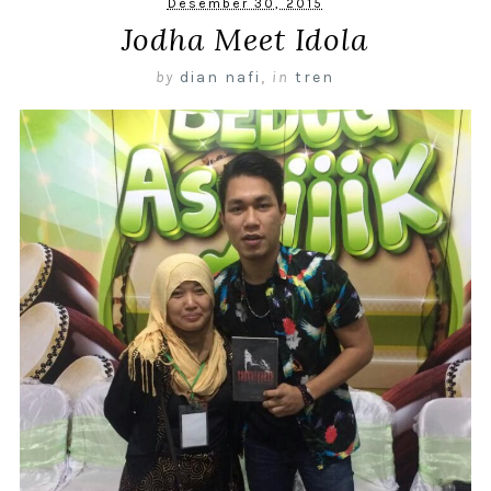
Desember 30, 2015
Jodha Meet Idola
by
dian nafi
,
in
tren