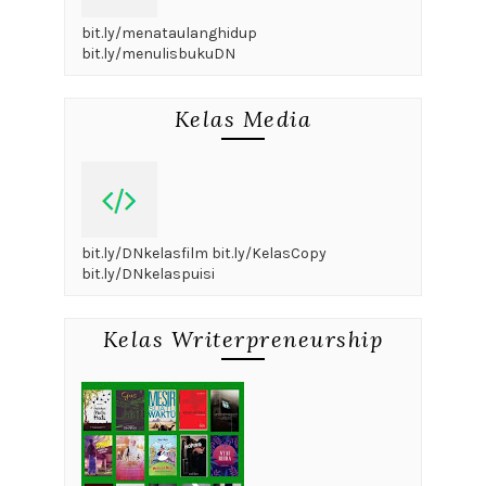
bit.ly/menataulanghidup
bit.ly/menulisbukuDN
Kelas Media
bit.ly/DNkelasfilm bit.ly/KelasCopy
bit.ly/DNkelaspuisi
Kelas Writerpreneurship