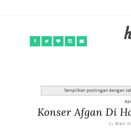
Tampilkan postingan dengan la
Ap
Konser Afgan Di H
by
dian n