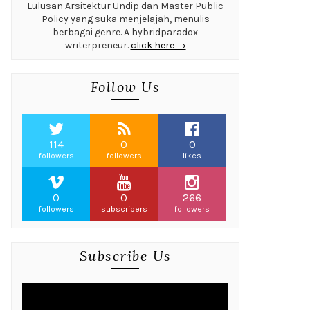
Lulusan Arsitektur Undip dan Master Public
Policy yang suka menjelajah, menulis
berbagai genre. A hybridparadox
writerpreneur.
click here →
Follow Us
114
0
0
followers
followers
likes
0
0
266
followers
subscribers
followers
Subscribe Us