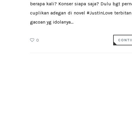
berapa kali? Konser siapa saja? Dulu bgt per
cuplikan adegan di novel #JustInLove terbi
gacoan yg idolanya...
0
CONTI