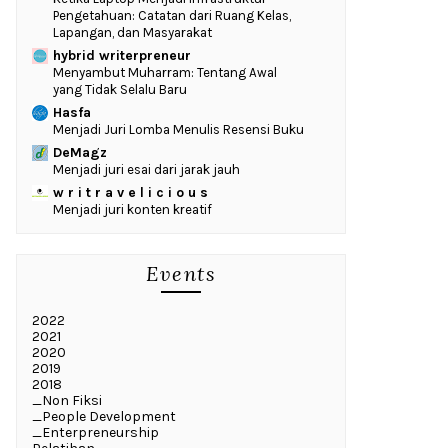
Pengetahuan: Catatan dari Ruang Kelas,
Lapangan, dan Masyarakat
hybrid writerpreneur
Menyambut Muharram: Tentang Awal
yang Tidak Selalu Baru
Hasfa
Menjadi Juri Lomba Menulis Resensi Buku
DeMagz
Menjadi juri esai dari jarak jauh
w r i t r a v e l i c i o u s
Menjadi juri konten kreatif
Events
2022
2021
2020
2019
2018
_Non Fiksi
_People Development
_Enterpreneurship