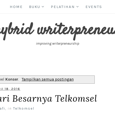
HOME
BUKU
PELATIHAN
EVENTS
hybrid writerpreneu
improving writerpreneurship
bel
Konser
.
Tampilkan semua postingan
ril 18, 2016
ari Besarnya Telkomsel
afi
,
in
Telkomsel