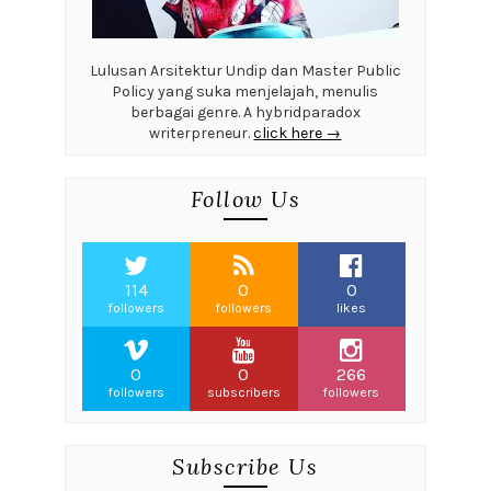
Lulusan Arsitektur Undip dan Master Public
Policy yang suka menjelajah, menulis
berbagai genre. A hybridparadox
writerpreneur.
click here →
Follow Us
114
0
0
followers
followers
likes
0
0
266
followers
subscribers
followers
Subscribe Us