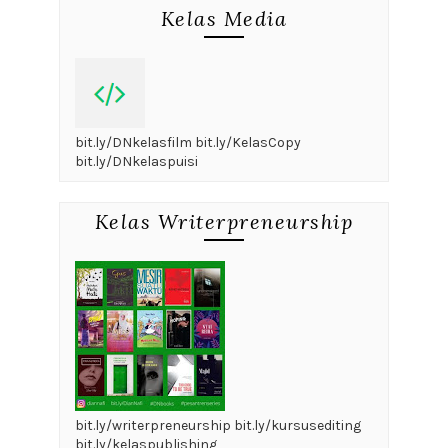
Kelas Media
bit.ly/DNkelasfilm bit.ly/KelasCopy
bit.ly/DNkelaspuisi
Kelas Writerpreneurship
bit.ly/writerpreneurship bit.ly/kursusediting
bit.ly/kelaspublishing