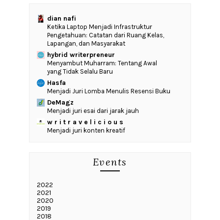
dian nafi
Ketika Laptop Menjadi Infrastruktur
Pengetahuan: Catatan dari Ruang Kelas,
Lapangan, dan Masyarakat
hybrid writerpreneur
Menyambut Muharram: Tentang Awal
yang Tidak Selalu Baru
Hasfa
Menjadi Juri Lomba Menulis Resensi Buku
DeMagz
Menjadi juri esai dari jarak jauh
w r i t r a v e l i c i o u s
Menjadi juri konten kreatif
Events
2022
2021
2020
2019
2018