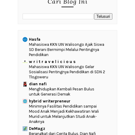
Cari Blog Ini
Hasfa
Mahasiswa KKN UIN Walisongo Ajak Siswa
SD Berani Bermimpi Melalui Pentingnya
Pendidikan
w r i t r a v e l i c i o u s
Mahasiswa KKN UIN Walisongo Gelar
Sosialisasi Pentingnya Pendidikan di SDN 2
Tlogoweru
dian nafi
Menghidupkan Kembali Pesan Bulus
untuk Generasi Demak
hybrid writerpreneur
‎Minimnya Fasilitas Pendidikan sampai
Mood Anak Menjadi Kekhawatiran Wali
Murid untuk Melanjutkan Studi Anak-
Anaknya
DeMagz
‎Berangkat dari Cerita Bulus, Dian Nafi