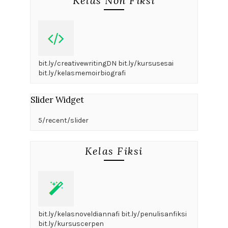
Kelas Non Fiksi
bit.ly/creativewritingDN bit.ly/kursusesai
bit.ly/kelasmemoirbiografi
Slider Widget
5/recent/slider
Kelas Fiksi
bit.ly/kelasnoveldiannafi bit.ly/penulisanfiksi
bit.ly/kursuscerpen