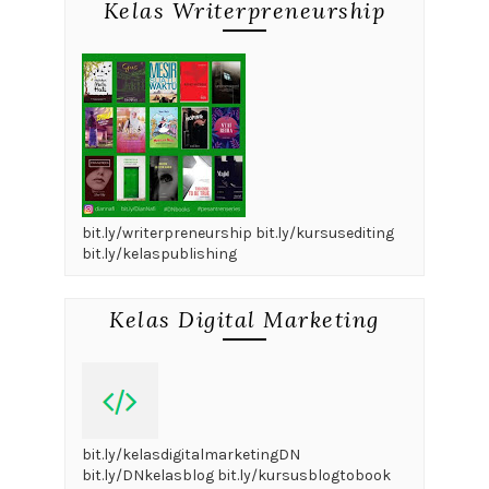
Kelas Writerpreneurship
bit.ly/writerpreneurship bit.ly/kursusediting
bit.ly/kelaspublishing
Kelas Digital Marketing
bit.ly/kelasdigitalmarketingDN
bit.ly/DNkelasblog bit.ly/kursusblogtobook