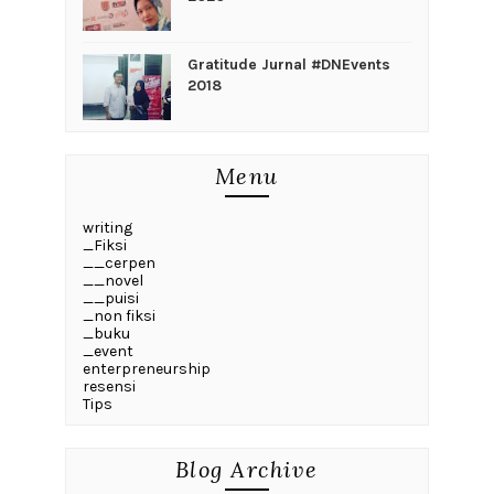
Gratitude Jurnal #DNEvents
2018
Menu
writing
_Fiksi
__cerpen
__novel
__puisi
_non fiksi
_buku
_event
enterpreneurship
resensi
Tips
Blog Archive