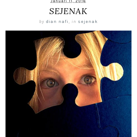
Januari 11, 2016
SEJENAK
by
dian nafi
,
in
sejenak