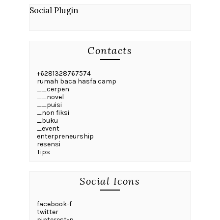
Social Plugin
Contacts
+6281328767574
rumah baca hasfa camp
__cerpen
__novel
__puisi
_non fiksi
_buku
_event
enterpreneurship
resensi
Tips
Social Icons
facebook-f
twitter
pinterest-p