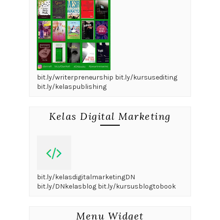
bit.ly/writerpreneurship bit.ly/kursusediting
bit.ly/kelaspublishing
Kelas Digital Marketing
bit.ly/kelasdigitalmarketingDN
bit.ly/DNkelasblog bit.ly/kursusblogtobook
Menu Widget