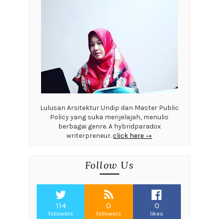
Lulusan Arsitektur Undip dan Master Public
Policy yang suka menjelajah, menulis
berbagai genre. A hybridparadox
writerpreneur.
click here →
Follow Us
114
0
0
followers
followers
likes