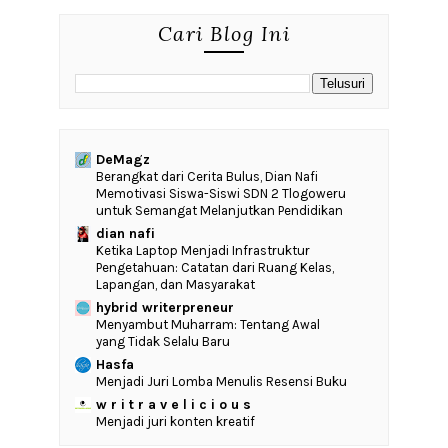
Cari Blog Ini
DeMagz
‎Berangkat dari Cerita Bulus, Dian Nafi
Memotivasi Siswa-Siswi SDN 2 Tlogoweru
untuk Semangat Melanjutkan Pendidikan
dian nafi
Ketika Laptop Menjadi Infrastruktur
Pengetahuan: Catatan dari Ruang Kelas,
Lapangan, dan Masyarakat
hybrid writerpreneur
Menyambut Muharram: Tentang Awal
yang Tidak Selalu Baru
Hasfa
Menjadi Juri Lomba Menulis Resensi Buku
w r i t r a v e l i c i o u s
Menjadi juri konten kreatif