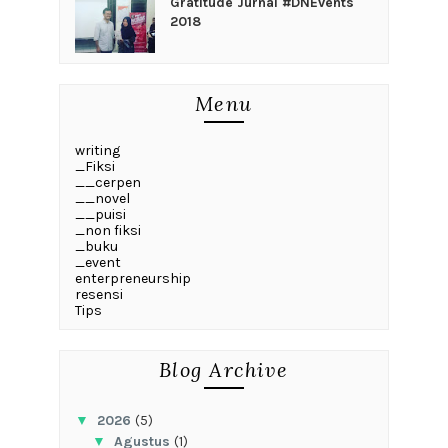
Gratitude Jurnal #DNEvents
2018
Menu
writing
_Fiksi
__cerpen
__novel
__puisi
_non fiksi
_buku
_event
enterpreneurship
resensi
Tips
Blog Archive
▼
2026
(5)
▼
Agustus
(1)