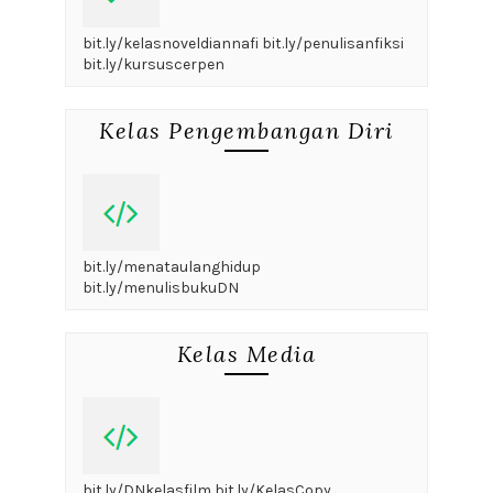
bit.ly/kelasnoveldiannafi bit.ly/penulisanfiksi
bit.ly/kursuscerpen
Kelas Pengembangan Diri
bit.ly/menataulanghidup
bit.ly/menulisbukuDN
Kelas Media
bit.ly/DNkelasfilm bit.ly/KelasCopy