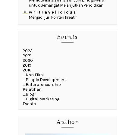
Memotivasi Siswa-Siswi SDN 2 Tlogoweru
untuk Semangat Melanjutkan Pendidikan
w r i t r a v e l i c i o u s
Menjadi juri konten kreatif
Events
2022
2021
2020
2019
2018
_Non Fiksi
_People Development
_Enterpreneurship
Pelatihan
_Blog
_Digital Marketing
Events
Author