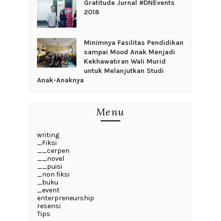
Gratitude Jurnal #DNEvents
2018
‎Minimnya Fasilitas Pendidikan
sampai Mood Anak Menjadi
Kekhawatiran Wali Murid
untuk Melanjutkan Studi
Anak-Anaknya
Menu
writing
_Fiksi
__cerpen
__novel
__puisi
_non fiksi
_buku
_event
enterpreneurship
resensi
Tips