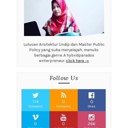
Lulusan Arsitektur Undip dan Master Public
Policy yang suka menjelajah, menulis
berbagai genre. A hybridparadox
writerpreneur.
click here →
Follow Us
114
0
0
followers
followers
likes
0
0
266