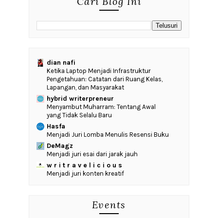
Cari Blog Ini
dian nafi
Ketika Laptop Menjadi Infrastruktur
Pengetahuan: Catatan dari Ruang Kelas,
Lapangan, dan Masyarakat
hybrid writerpreneur
Menyambut Muharram: Tentang Awal
yang Tidak Selalu Baru
Hasfa
Menjadi Juri Lomba Menulis Resensi Buku
DeMagz
Menjadi juri esai dari jarak jauh
w r i t r a v e l i c i o u s
Menjadi juri konten kreatif
Events