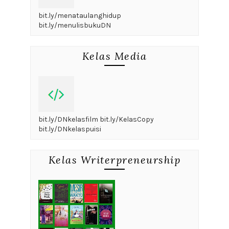
bit.ly/menataulanghidup
bit.ly/menulisbukuDN
Kelas Media
bit.ly/DNkelasfilm bit.ly/KelasCopy
bit.ly/DNkelaspuisi
Kelas Writerpreneurship