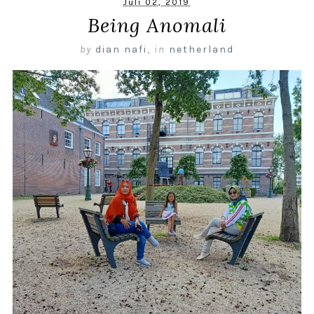
Juli 02, 2019
Being Anomali
by
dian nafi
,
in
netherland