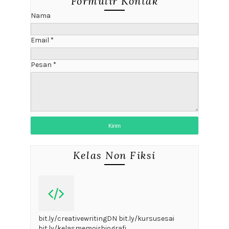
Formulir Kontak
Nama
Email
*
Pesan
*
Kelas Non Fiksi
bit.ly/creativewritingDN bit.ly/kursusesai
bit.ly/kelasmemoirbiografi