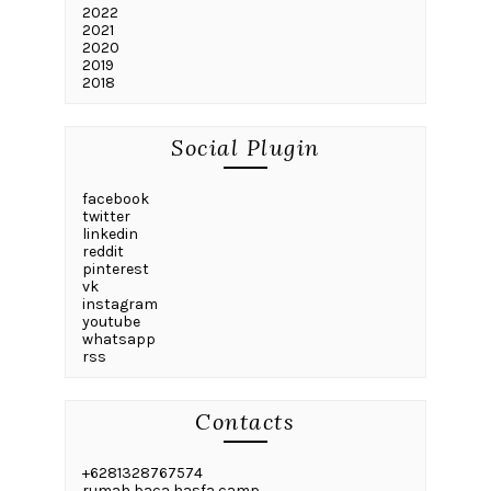
2022
2021
2020
2019
2018
Social Plugin
facebook
twitter
linkedin
reddit
pinterest
vk
instagram
youtube
whatsapp
rss
Contacts
+6281328767574
rumah baca hasfa camp