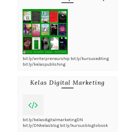
bit.ly/writerpreneurship bit.ly/kursusediting
bit.ly/kelaspublishing
Kelas Digital Marketing
bit.ly/kelasdigitalmarketingDN
bit.ly/DNkelasblog bit.ly/kursusblogtobook