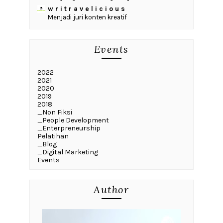
w r i t r a v e l i c i o u s
Menjadi juri konten kreatif
Events
2022
2021
2020
2019
2018
_Non Fiksi
_People Development
_Enterpreneurship
Pelatihan
_Blog
_Digital Marketing
Events
Author