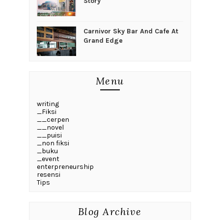
Story
Carnivor Sky Bar And Cafe At
Grand Edge
Menu
writing
_Fiksi
__cerpen
__novel
__puisi
_non fiksi
_buku
_event
enterpreneurship
resensi
Tips
Blog Archive