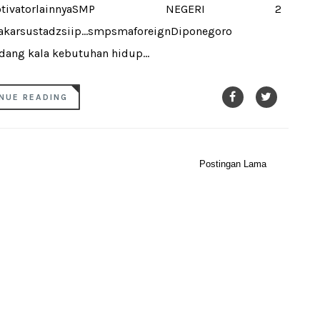
erenalmunamotivatorlainnyaSMP NEGERI 2
arsustadzsiip...smpsmaforeignDiponegoro
ang kala kebutuhan hidup...
NUE READING
Postingan Lama