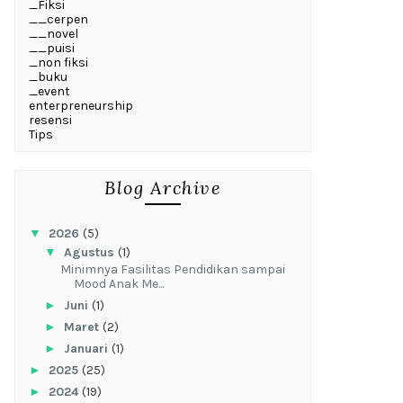
_Fiksi
__cerpen
__novel
__puisi
_non fiksi
_buku
_event
enterpreneurship
resensi
Tips
Blog Archive
▼
2026
(5)
▼
Agustus
(1)
‎Minimnya Fasilitas Pendidikan sampai
Mood Anak Me...
►
Juni
(1)
►
Maret
(2)
►
Januari
(1)
►
2025
(25)
►
2024
(19)