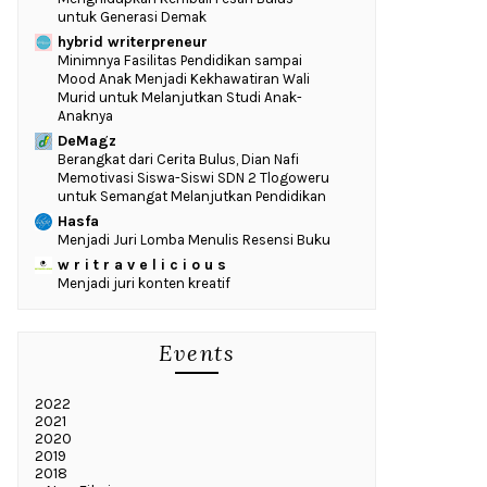
untuk Generasi Demak
hybrid writerpreneur
‎Minimnya Fasilitas Pendidikan sampai
Mood Anak Menjadi Kekhawatiran Wali
Murid untuk Melanjutkan Studi Anak-
Anaknya
DeMagz
‎Berangkat dari Cerita Bulus, Dian Nafi
Memotivasi Siswa-Siswi SDN 2 Tlogoweru
untuk Semangat Melanjutkan Pendidikan
Hasfa
Menjadi Juri Lomba Menulis Resensi Buku
w r i t r a v e l i c i o u s
Menjadi juri konten kreatif
Events
2022
2021
2020
2019
2018