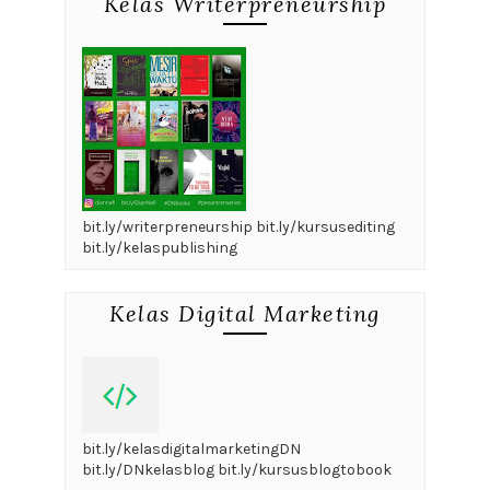
Kelas Writerpreneurship
bit.ly/writerpreneurship bit.ly/kursusediting
bit.ly/kelaspublishing
Kelas Digital Marketing
bit.ly/kelasdigitalmarketingDN
bit.ly/DNkelasblog bit.ly/kursusblogtobook