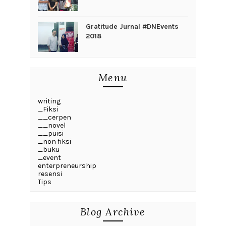
Gratitude Jurnal #DNEvents
2018
Menu
writing
_Fiksi
__cerpen
__novel
__puisi
_non fiksi
_buku
_event
enterpreneurship
resensi
Tips
Blog Archive