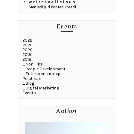
w r i t r a v e l i c i o u s
Menjadi juri konten kreatif
Events
2022
2021
2020
2019
2018
_Non Fiksi
_People Development
_Enterpreneurship
Pelatihan
_Blog
_Digital Marketing
Events
Author