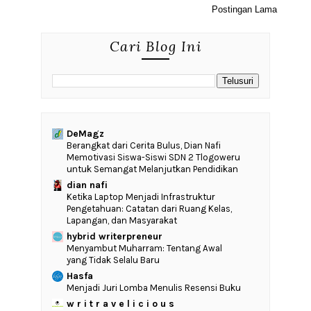
Postingan Lama
Cari Blog Ini
DeMagz
‎Berangkat dari Cerita Bulus, Dian Nafi
Memotivasi Siswa-Siswi SDN 2 Tlogoweru
untuk Semangat Melanjutkan Pendidikan
dian nafi
Ketika Laptop Menjadi Infrastruktur
Pengetahuan: Catatan dari Ruang Kelas,
Lapangan, dan Masyarakat
hybrid writerpreneur
Menyambut Muharram: Tentang Awal
yang Tidak Selalu Baru
Hasfa
Menjadi Juri Lomba Menulis Resensi Buku
w r i t r a v e l i c i o u s