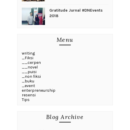
Gratitude Jurnal #DNEvents
2018
Menu
writing
_Fiksi
__cerpen
__novel
__puisi
_non fiksi
_buku
_event
enterpreneurship
resensi
Tips
Blog Archive