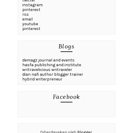
twitter
instagram
pinterest
rss
email
youtube
pinterest
Blogs
demagz journal and events
hasfa publishing and institute
writravelicious writraveler
dian nafi author blogger trainer
hybrid writerpreneur
Facebook
Diberdayakan oleh
Blogger
.