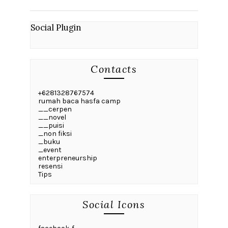
Social Plugin
Contacts
+6281328767574
rumah baca hasfa camp
__cerpen
__novel
__puisi
_non fiksi
_buku
_event
enterpreneurship
resensi
Tips
Social Icons