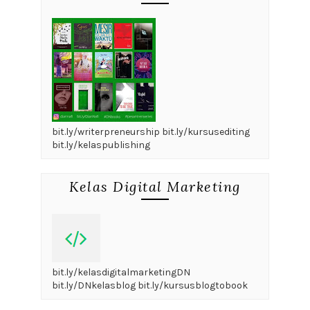
bit.ly/writerpreneurship bit.ly/kursusediting
bit.ly/kelaspublishing
Kelas Digital Marketing
bit.ly/kelasdigitalmarketingDN
bit.ly/DNkelasblog bit.ly/kursusblogtobook