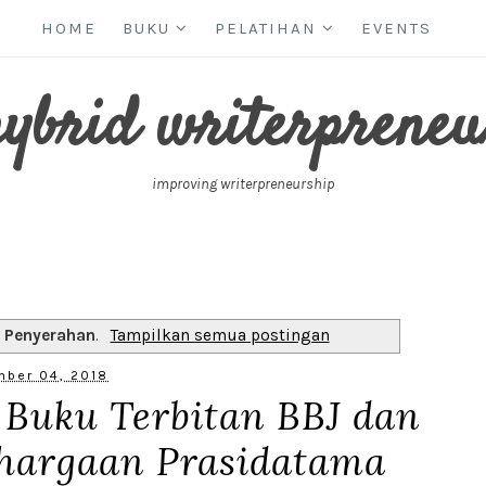
HOME
BUKU
PELATIHAN
EVENTS
hybrid writerpreneu
improving writerpreneurship
l
Penyerahan
.
Tampilkan semua postingan
ber 04, 2018
 Buku Terbitan BBJ dan
hargaan Prasidatama