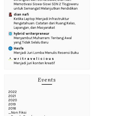
Memotivasi Siswa-Siswi SDN 2 Tlogoweru
untuk Semangat Melanjutkan Pendidikan
dian nafi
Ketika Laptop Menjadi Infrastruktur
Pengetahuan: Catatan dari Ruang Kelas,
Lapangan, dan Masyarakat
hybrid writerpreneur
Menyambut Muharram: Tentang Awal
yang Tidak Selalu Baru
Hasfa
Menjadi Juri Lomba Menulis Resensi Buku
w r i t r a v e l i c i o u s
Menjadi juri konten kreatif
Events
2022
2021
2020
2019
2018
_Non Fiksi