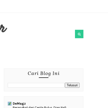
r
Cari Blog Ini
DeMagz
‎Berangkat dari Cerita Bulus, Dian Nafi