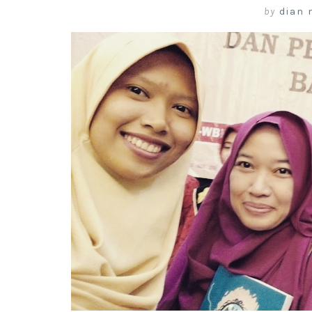
by
dian 