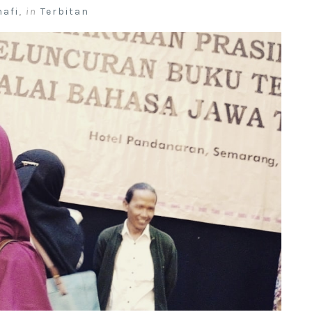
nafi
,
in
Terbitan