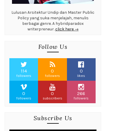
Lulusan Arsitektur Undip dan Master Public
Policy yang suka menjelajah, menulis
berbagai genre. A hybridparadox
writerpreneur.
click here →
Follow Us
114
0
0
followers
followers
likes
0
0
266
followers
subscribers
followers
Subscribe Us