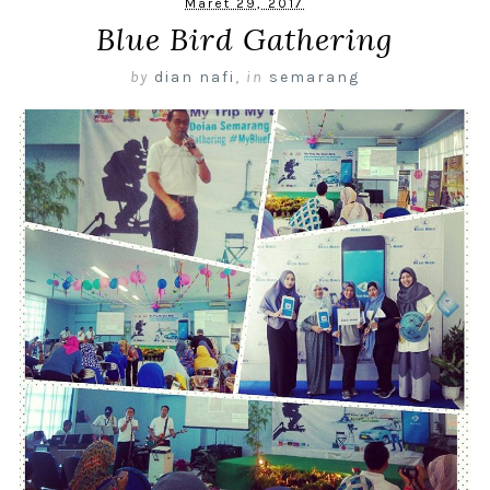
Maret 29, 2017
Blue Bird Gathering
by
dian nafi
,
in
semarang