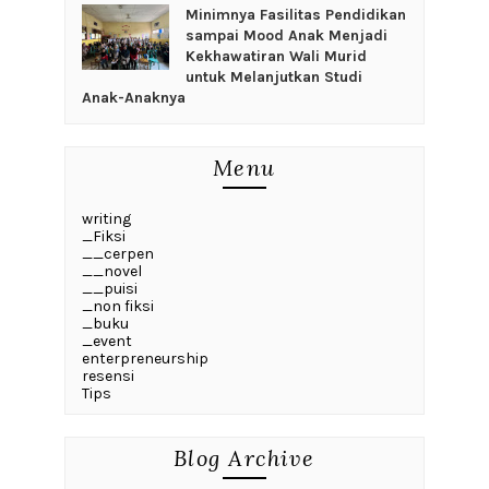
‎Minimnya Fasilitas Pendidikan
sampai Mood Anak Menjadi
Kekhawatiran Wali Murid
untuk Melanjutkan Studi
Anak-Anaknya
Menu
writing
_Fiksi
__cerpen
__novel
__puisi
_non fiksi
_buku
_event
enterpreneurship
resensi
Tips
Blog Archive