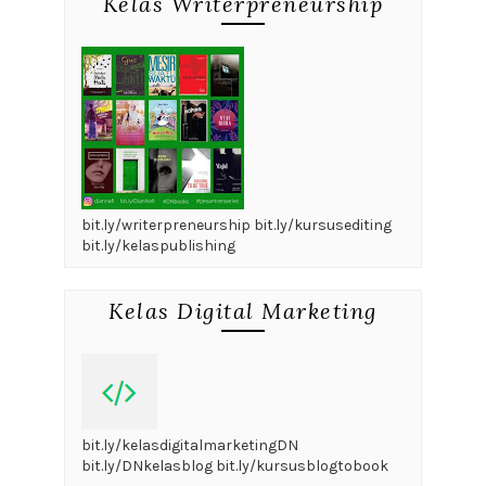
Kelas Writerpreneurship
bit.ly/writerpreneurship bit.ly/kursusediting
bit.ly/kelaspublishing
Kelas Digital Marketing
bit.ly/kelasdigitalmarketingDN
bit.ly/DNkelasblog bit.ly/kursusblogtobook