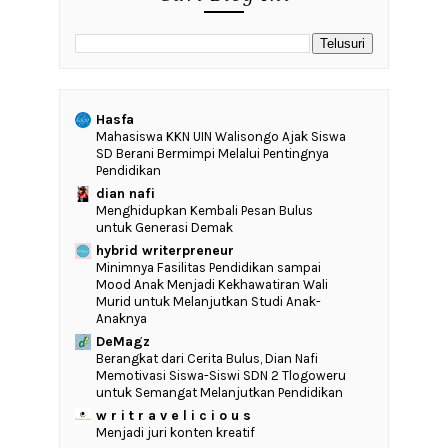
Hasfa
Mahasiswa KKN UIN Walisongo Ajak Siswa
SD Berani Bermimpi Melalui Pentingnya
Pendidikan
dian nafi
Menghidupkan Kembali Pesan Bulus
untuk Generasi Demak
hybrid writerpreneur
‎Minimnya Fasilitas Pendidikan sampai
Mood Anak Menjadi Kekhawatiran Wali
Murid untuk Melanjutkan Studi Anak-
Anaknya
DeMagz
‎Berangkat dari Cerita Bulus, Dian Nafi
Memotivasi Siswa-Siswi SDN 2 Tlogoweru
untuk Semangat Melanjutkan Pendidikan
w r i t r a v e l i c i o u s
Menjadi juri konten kreatif