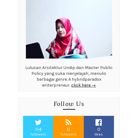
Lulusan Arsitektur Undip dan Master Public
Policy yang suka menjelajah, menulis
berbagai genre. A hybridparadox
writerpreneur.
click here →
Follow Us
114
0
0
followers
followers
likes