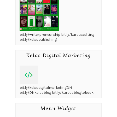
bit.ly/writerpreneurship bit.ly/kursusediting
bit.ly/kelaspublishing
Kelas Digital Marketing
bit.ly/kelasdigitalmarketingDN
bit.ly/DNkelasblog bit.ly/kursusblogtobook
Menu Widget