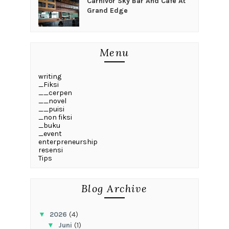
Carnivor Sky Bar And Cafe At
Grand Edge
Menu
writing
_Fiksi
__cerpen
__novel
__puisi
_non fiksi
_buku
_event
enterpreneurship
resensi
Tips
Blog Archive
▼
2026
(4)
▼
Juni
(1)