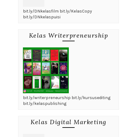
bit.ly/DNkelasfilm bit.ly/KelasCopy
bit.ly/DNkelaspuisi
Kelas Writerpreneurship
bit.ly/writerpreneurship bit.ly/kursusediting
bit.ly/kelaspublishing
Kelas Digital Marketing