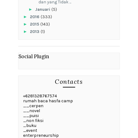
dan yang Tidak ...
►
Januari
(5)
►
2016
(333)
►
2015
(143)
►
2013
(1)
Social Plugin
Contacts
+6281328767574
rumah baca hasfa camp
__cerpen
__novel
__puisi
_non fiksi
_buku
_event
enterpreneurship