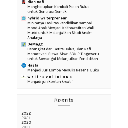
dian nafi
Menghidupkan Kembali Pesan Bulus
untuk Generasi Demak
hybrid writerpreneur
‎Minimnya Fasilitas Pendidikan sampai
Mood Anak Menjadi Kekhawatiran Wali
Murid untuk Melanjutkan Studi Anak-
Anaknya
DeMagz
‎Berangkat dari Cerita Bulus, Dian Nafi
Memotivasi Siswa-Siswi SDN 2 Tlogoweru
untuk Semangat Melanjutkan Pendidikan
Hasfa
Menjadi Juri Lomba Menulis Resensi Buku
w r i t r a v e l i c i o u s
Menjadi juri konten kreatif
Events
2022
2021
2020
2019