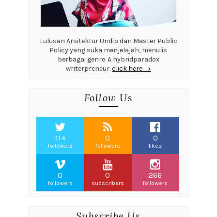
Lulusan Arsitektur Undip dan Master Public
Policy yang suka menjelajah, menulis
berbagai genre. A hybridparadox
writerpreneur.
click here →
Follow Us
114
0
0
followers
followers
likes
0
0
266
followers
subscribers
followers
Subscribe Us