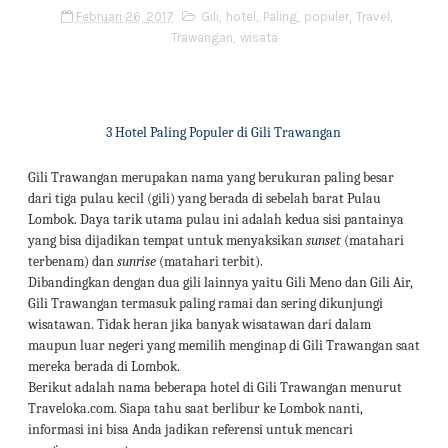
Februari 26, 2017
Gili
,
hotel
,
Paling
,
populer
,
Travel
,
Trawangan
,
wisata
3 Hotel Paling Populer di Gili Trawangan
Gili Trawangan merupakan nama yang berukuran paling besar
dari tiga pulau kecil (gili) yang berada di sebelah barat Pulau
Lombok. Daya tarik utama pulau ini adalah kedua sisi pantainya
yang bisa dijadikan tempat untuk menyaksikan
sunset
(matahari
terbenam) dan
sunrise
(matahari terbit).
Dibandingkan dengan dua
gili
lainnya yaitu Gili Meno dan Gili Air,
Gili Trawangan termasuk paling ramai dan sering dikunjungi
wisatawan. Tidak heran jika banyak wisatawan dari dalam
maupun luar negeri yang memilih menginap di Gili Trawangan saat
mereka berada di Lombok.
Berikut adalah nama beberapa hotel di Gili Trawangan menurut
Traveloka.com. Siapa tahu saat berlibur ke Lombok nanti,
informasi ini bisa Anda jadikan referensi untuk mencari