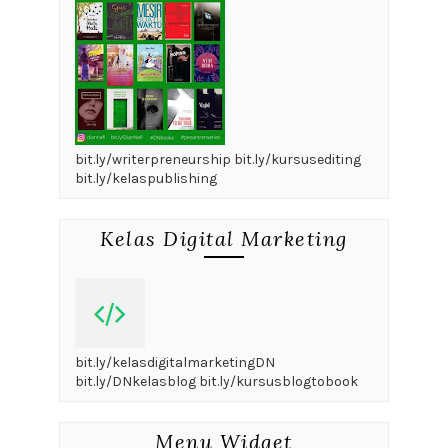
bit.ly/writerpreneurship bit.ly/kursusediting
bit.ly/kelaspublishing
Kelas Digital Marketing
bit.ly/kelasdigitalmarketingDN
bit.ly/DNkelasblog bit.ly/kursusblogtobook
Menu Widget