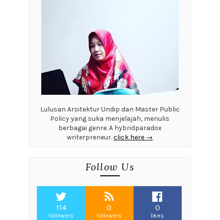
Lulusan Arsitektur Undip dan Master Public
Policy yang suka menjelajah, menulis
berbagai genre. A hybridparadox
writerpreneur.
click here →
Follow Us
114
0
0
followers
followers
likes