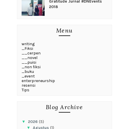
Gratitude Jurnal #DNEvents
2018
Menu
writing
_Fiksi
__cerpen
__novel
__puisi
_non fiksi
_buku
_event
enterpreneurship
resensi
Tips
Blog Archive
▼
2026
(5)
▼
Agustus
(1)