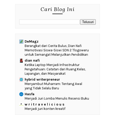
Cari Blog Ini
DeMagz
‎Berangkat dari Cerita Bulus, Dian Nafi
Memotivasi Siswa-Siswi SDN 2 Tlogoweru
untuk Semangat Melanjutkan Pendidikan
dian nafi
Ketika Laptop Menjadi Infrastruktur
Pengetahuan: Catatan dari Ruang Kelas,
Lapangan, dan Masyarakat
hybrid writerpreneur
Menyambut Muharram: Tentang Awal
yang Tidak Selalu Baru
Hasfa
Menjadi Juri Lomba Menulis Resensi Buku
w r i t r a v e l i c i o u s
Menjadi juri konten kreatif