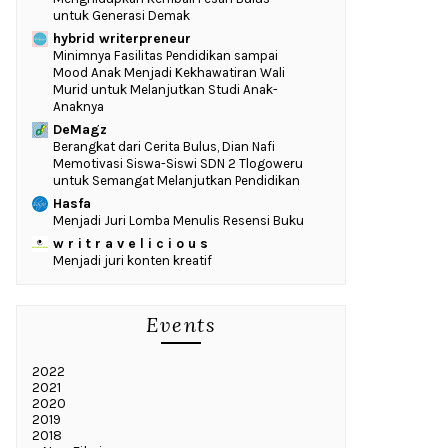
untuk Generasi Demak
hybrid writerpreneur
‎Minimnya Fasilitas Pendidikan sampai
Mood Anak Menjadi Kekhawatiran Wali
Murid untuk Melanjutkan Studi Anak-
Anaknya
DeMagz
‎Berangkat dari Cerita Bulus, Dian Nafi
Memotivasi Siswa-Siswi SDN 2 Tlogoweru
untuk Semangat Melanjutkan Pendidikan
Hasfa
Menjadi Juri Lomba Menulis Resensi Buku
w r i t r a v e l i c i o u s
Menjadi juri konten kreatif
Events
2022
2021
2020
2019
2018