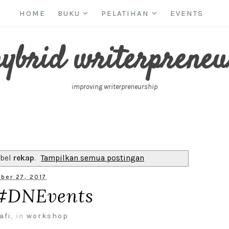
HOME
BUKU
PELATIHAN
EVENTS
hybrid writerpreneu
improving writerpreneurship
abel
rekap
.
Tampilkan semua postingan
ber 27, 2017
#DNEvents
afi
,
in
workshop