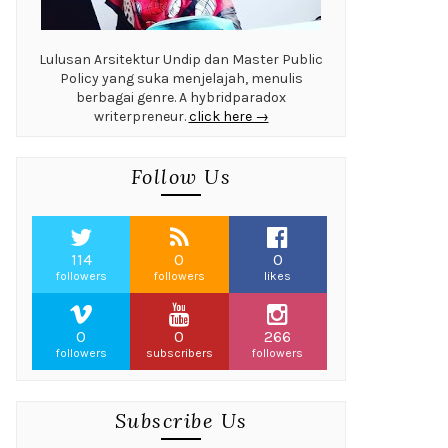
Lulusan Arsitektur Undip dan Master Public
Policy yang suka menjelajah, menulis
berbagai genre. A hybridparadox
writerpreneur.
click here →
Follow Us
114
0
0
followers
followers
likes
0
0
266
followers
subscribers
followers
Subscribe Us