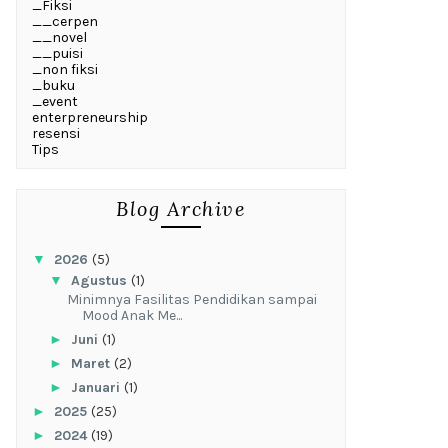
_Fiksi
__cerpen
__novel
__puisi
_non fiksi
_buku
_event
enterpreneurship
resensi
Tips
Blog Archive
▼
2026
(5)
▼
Agustus
(1)
‎Minimnya Fasilitas Pendidikan sampai
Mood Anak Me...
►
Juni
(1)
►
Maret
(2)
►
Januari
(1)
►
2025
(25)
►
2024
(19)