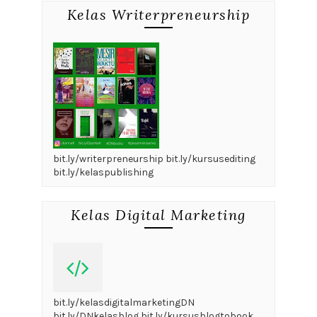
Kelas Writerpreneurship
bit.ly/writerpreneurship bit.ly/kursusediting
bit.ly/kelaspublishing
Kelas Digital Marketing
bit.ly/kelasdigitalmarketingDN
bit.ly/DNkelasblog bit.ly/kursusblogtobook