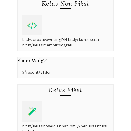
Kelas Non Fiksi
bit.ly/creativewritingDN bit.ly/kursusesai
bit.ly/kelasmemoirbiografi
Slider Widget
5/recent/slider
Kelas Fiksi
bit.ly/kelasnoveldiannafi bit.ly/penulisanfiksi