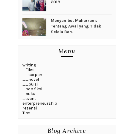
2018
Menyambut Muharram:
Tentang Awal yang Tidak
Selalu Baru
Menu
writing
_Fiksi
__cerpen
__novel
__puisi
_non fiksi
_buku
_event
enterpreneurship
resensi
Tips
Blog Archive