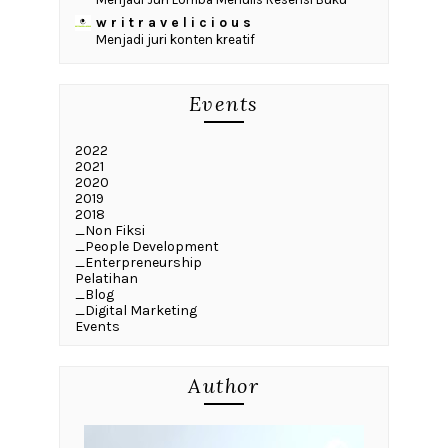
w r i t r a v e l i c i o u s
Menjadi juri konten kreatif
Events
2022
2021
2020
2019
2018
_Non Fiksi
_People Development
_Enterpreneurship
Pelatihan
_Blog
_Digital Marketing
Events
Author