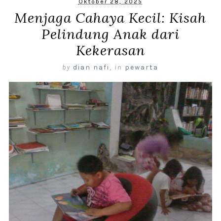
Oktober 28, 2025
Menjaga Cahaya Kecil: Kisah
Pelindung Anak dari
Kekerasan
by
dian nafi
,
in
pewarta