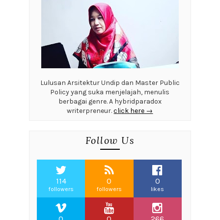
Lulusan Arsitektur Undip dan Master Public
Policy yang suka menjelajah, menulis
berbagai genre. A hybridparadox
writerpreneur.
click here →
Follow Us
114
0
0
followers
followers
likes
0
0
266