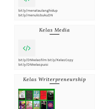
bit.ly/menataulanghidup
bit.ly/menulisbukuDN
Kelas Media
bit.ly/DNkelasfilm bit.ly/KelasCopy
bit.ly/DNkelaspuisi
Kelas Writerpreneurship