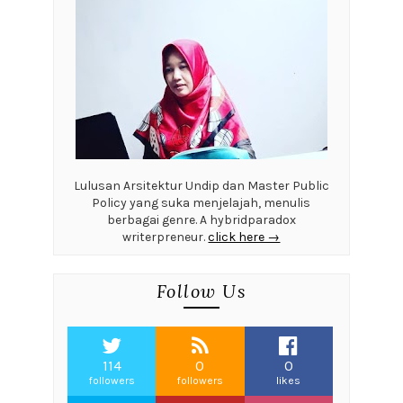
Lulusan Arsitektur Undip dan Master Public
Policy yang suka menjelajah, menulis
berbagai genre. A hybridparadox
writerpreneur.
click here →
Follow Us
114
0
0
followers
followers
likes