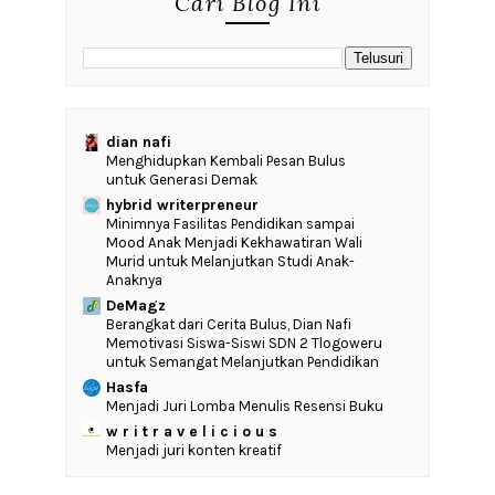
Cari Blog Ini
dian nafi
Menghidupkan Kembali Pesan Bulus
untuk Generasi Demak
hybrid writerpreneur
‎Minimnya Fasilitas Pendidikan sampai
Mood Anak Menjadi Kekhawatiran Wali
Murid untuk Melanjutkan Studi Anak-
Anaknya
DeMagz
‎Berangkat dari Cerita Bulus, Dian Nafi
Memotivasi Siswa-Siswi SDN 2 Tlogoweru
untuk Semangat Melanjutkan Pendidikan
Hasfa
Menjadi Juri Lomba Menulis Resensi Buku
w r i t r a v e l i c i o u s
Menjadi juri konten kreatif