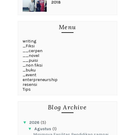
2018
Menu
writing
_Fiksi
__cerpen
__novel
__puisi
_non fiksi
_buku
_event
enterpreneurship
resensi
Tips
Blog Archive
▼
2026
(5)
▼
Agustus
(1)
‎Minimnya Fasilitas Pendidikan sampai