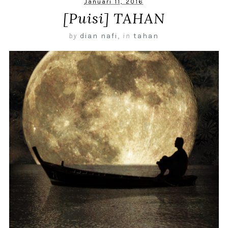
Januari 11, 2016
[Puisi] TAHAN
by
dian nafi
,
in
tahan