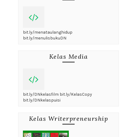
bit.ly/menataulanghidup
bit.ly/menulisbukuDN
Kelas Media
bit.ly/DNkelasfilm bit.ly/KelasCopy
bit.ly/DNkelaspuisi
Kelas Writerpreneurship