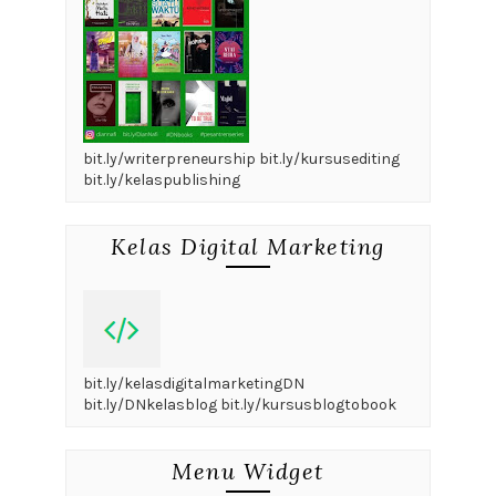
bit.ly/writerpreneurship bit.ly/kursusediting
bit.ly/kelaspublishing
Kelas Digital Marketing
bit.ly/kelasdigitalmarketingDN
bit.ly/DNkelasblog bit.ly/kursusblogtobook
Menu Widget