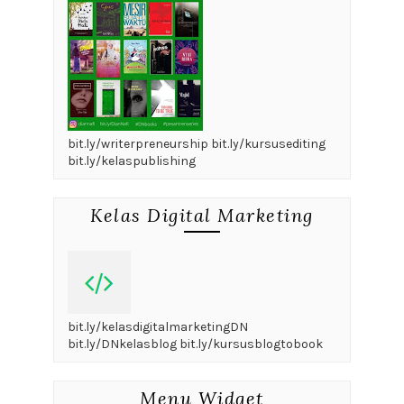
bit.ly/writerpreneurship bit.ly/kursusediting
bit.ly/kelaspublishing
Kelas Digital Marketing
bit.ly/kelasdigitalmarketingDN
bit.ly/DNkelasblog bit.ly/kursusblogtobook
Menu Widget