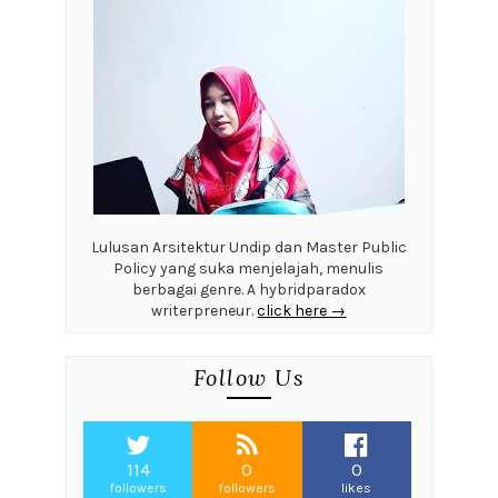
Lulusan Arsitektur Undip dan Master Public
Policy yang suka menjelajah, menulis
berbagai genre. A hybridparadox
writerpreneur.
click here →
Follow Us
114
0
0
followers
followers
likes