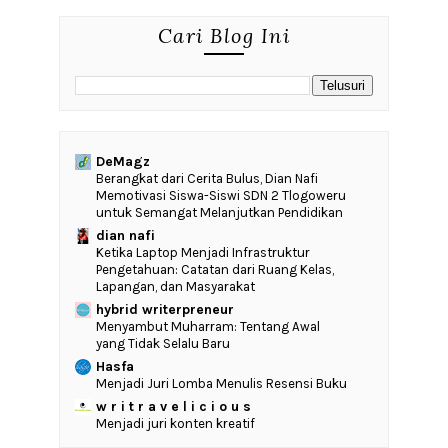
Cari Blog Ini
DeMagz
‎Berangkat dari Cerita Bulus, Dian Nafi
Memotivasi Siswa-Siswi SDN 2 Tlogoweru
untuk Semangat Melanjutkan Pendidikan
dian nafi
Ketika Laptop Menjadi Infrastruktur
Pengetahuan: Catatan dari Ruang Kelas,
Lapangan, dan Masyarakat
hybrid writerpreneur
Menyambut Muharram: Tentang Awal
yang Tidak Selalu Baru
Hasfa
Menjadi Juri Lomba Menulis Resensi Buku
w r i t r a v e l i c i o u s
Menjadi juri konten kreatif