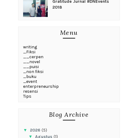
Gratitude Jurnal #DNEvents
2018
Menu
writing
_Fiksi
__cerpen
__novel
__puisi
_non fiksi
_buku
_event
enterpreneurship
resensi
Tips
Blog Archive
▼
2026
(5)
▼
Agustus
(1)