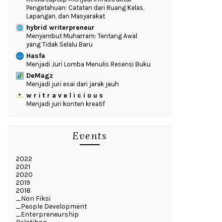
Pengetahuan: Catatan dari Ruang Kelas,
Lapangan, dan Masyarakat
hybrid writerpreneur
Menyambut Muharram: Tentang Awal
yang Tidak Selalu Baru
Hasfa
Menjadi Juri Lomba Menulis Resensi Buku
DeMagz
Menjadi juri esai dari jarak jauh
w r i t r a v e l i c i o u s
Menjadi juri konten kreatif
Events
2022
2021
2020
2019
2018
_Non Fiksi
_People Development
_Enterpreneurship