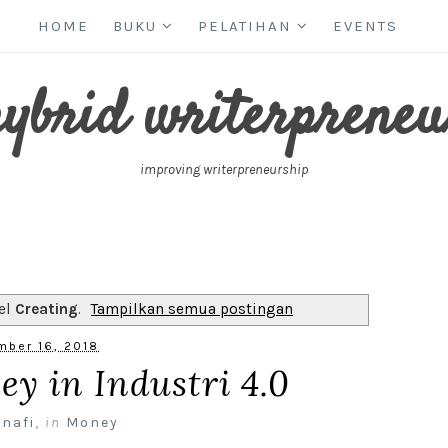
HOME
BUKU
PELATIHAN
EVENTS
hybrid writerpreneu
improving writerpreneurship
el
Creating
.
Tampilkan semua postingan
mber 16, 2018
y in Industri 4.0
 nafi
,
in
Money