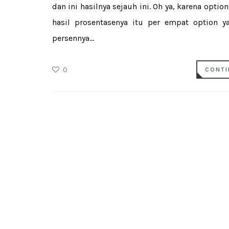
dan ini hasilnya sejauh ini. Oh ya, karena optio
hasil prosentasenya itu per empat option y
persennya...
0
CONTI