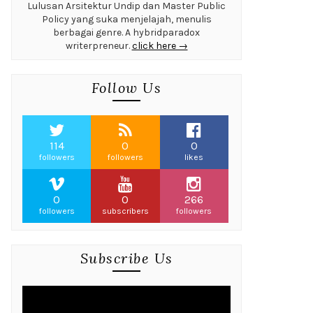
Lulusan Arsitektur Undip dan Master Public
Policy yang suka menjelajah, menulis
berbagai genre. A hybridparadox
writerpreneur.
click here →
Follow Us
114
0
0
followers
followers
likes
0
0
266
followers
subscribers
followers
Subscribe Us