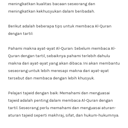
meningkatkan kualitas bacaan seseorang dan
meningkatkan kekhusyukan dalam beribadah.
Berikut adalah beberapa tips untuk membaca Al-Quran
dengan tartil:
Pahami makna ayat-ayat Al-Quran: Sebelum membaca Al-
Quran dengan tartil, sebaiknya pahami terlebih dahulu
makna dari ayat-ayat yang akan dibaca. Ini akan membantu
seseorang untuk lebih meresapi makna dari ayat-ayat
tersebut dan membaca dengan lebih khusyuk.
Pelajari tajwid dengan baik: Memahami dan menguasai
tajwid adalah penting dalam membaca Al-Quran dengan
tartil. Seseorang perlu memahami dan menguasai aturan-
aturan tajwid seperti makhraj, sifat, dan hukum-hukumnya.