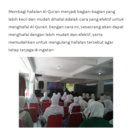
Membagi hafalan Al-Quran menjadi bagian-bagian yang
lebih kecil dan mudah dihafal adalah cara yang efektif untuk
menghafal Al-Quran. Dengan cara ini, seseorang akan dapat
menghafal dengan lebih mudah dan efektif, serta
memudahkan untuk mengulang hafalan tersebut agar
tetap terjaga di ingatan