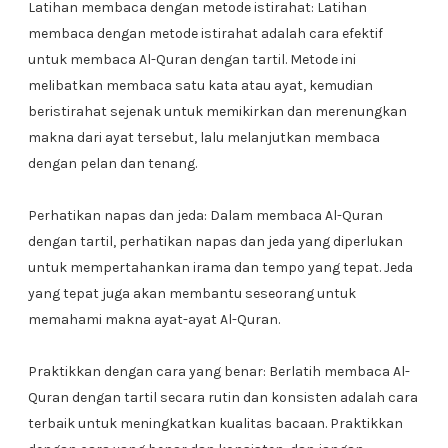
Latihan membaca dengan metode istirahat: Latihan
membaca dengan metode istirahat adalah cara efektif
untuk membaca Al-Quran dengan tartil. Metode ini
melibatkan membaca satu kata atau ayat, kemudian
beristirahat sejenak untuk memikirkan dan merenungkan
makna dari ayat tersebut, lalu melanjutkan membaca
dengan pelan dan tenang.
Perhatikan napas dan jeda: Dalam membaca Al-Quran
dengan tartil, perhatikan napas dan jeda yang diperlukan
untuk mempertahankan irama dan tempo yang tepat. Jeda
yang tepat juga akan membantu seseorang untuk
memahami makna ayat-ayat Al-Quran.
Praktikkan dengan cara yang benar: Berlatih membaca Al-
Quran dengan tartil secara rutin dan konsisten adalah cara
terbaik untuk meningkatkan kualitas bacaan. Praktikkan