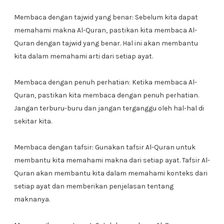
Membaca dengan tajwid yang benar: Sebelum kita dapat
memahami makna Al-Quran, pastikan kita membaca Al-
Quran dengan tajwid yang benar. Hal ini akan membantu
kita dalam memahami arti dari setiap ayat.
Membaca dengan penuh perhatian: Ketika membaca Al-
Quran, pastikan kita membaca dengan penuh perhatian.
Jangan terburu-buru dan jangan terganggu oleh hal-hal di
sekitar kita.
Membaca dengan tafsir: Gunakan tafsir Al-Quran untuk
membantu kita memahami makna dari setiap ayat. Tafsir Al-
Quran akan membantu kita dalam memahami konteks dari
setiap ayat dan memberikan penjelasan tentang
maknanya.