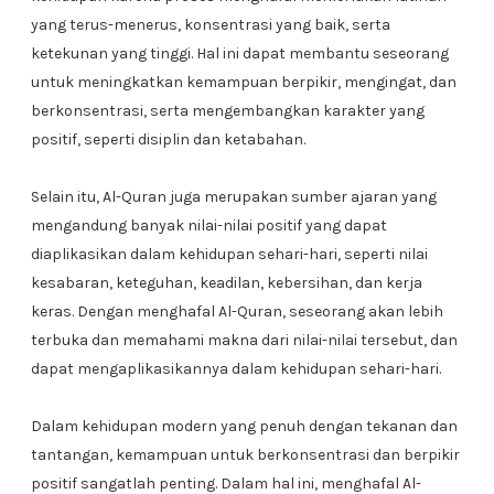
yang terus-menerus, konsentrasi yang baik, serta
ketekunan yang tinggi. Hal ini dapat membantu seseorang
untuk meningkatkan kemampuan berpikir, mengingat, dan
berkonsentrasi, serta mengembangkan karakter yang
positif, seperti disiplin dan ketabahan.
Selain itu, Al-Quran juga merupakan sumber ajaran yang
mengandung banyak nilai-nilai positif yang dapat
diaplikasikan dalam kehidupan sehari-hari, seperti nilai
kesabaran, keteguhan, keadilan, kebersihan, dan kerja
keras. Dengan menghafal Al-Quran, seseorang akan lebih
terbuka dan memahami makna dari nilai-nilai tersebut, dan
dapat mengaplikasikannya dalam kehidupan sehari-hari.
Dalam kehidupan modern yang penuh dengan tekanan dan
tantangan, kemampuan untuk berkonsentrasi dan berpikir
positif sangatlah penting. Dalam hal ini, menghafal Al-