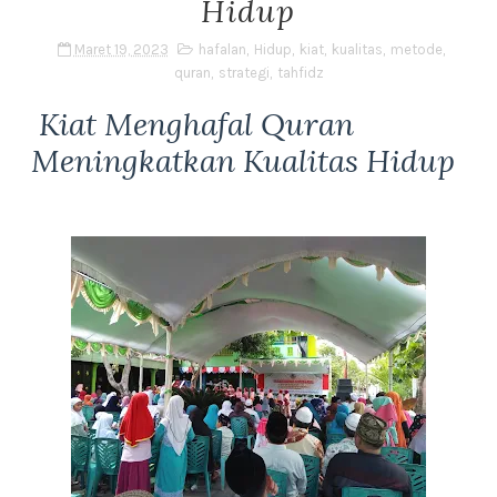
Hidup
Maret 19, 2023
hafalan
,
Hidup
,
kiat
,
kualitas
,
metode
,
quran
,
strategi
,
tahfidz
Kiat Menghafal Quran
Meningkatkan Kualitas Hidup