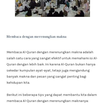
Membaca dengan merenungkan makna
Membaca Al-Quran dengan merenungkan makna adalah
salah satu cara yang sangat efektif untuk memahami isi Al-
Quran dengan lebih baik. Ini karena Al-Quran bukan hanya
sekedar kumpulan ayat-ayat, tetapi juga mengandung
banyak makna dan pesan yang sangat penting bagi
kehidupan kita.
Berikut ini beberapa tips yang dapat membantu kita dalam
membaca Al-Quran dengan merenungkan maknanya: