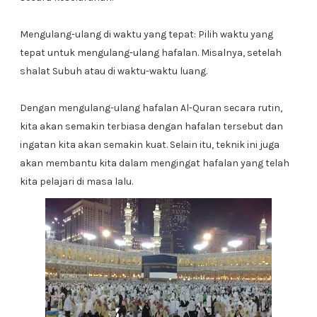
Mengulang-ulang di waktu yang tepat: Pilih waktu yang
tepat untuk mengulang-ulang hafalan. Misalnya, setelah
shalat Subuh atau di waktu-waktu luang.
Dengan mengulang-ulang hafalan Al-Quran secara rutin,
kita akan semakin terbiasa dengan hafalan tersebut dan
ingatan kita akan semakin kuat. Selain itu, teknik ini juga
akan membantu kita dalam mengingat hafalan yang telah
kita pelajari di masa lalu.