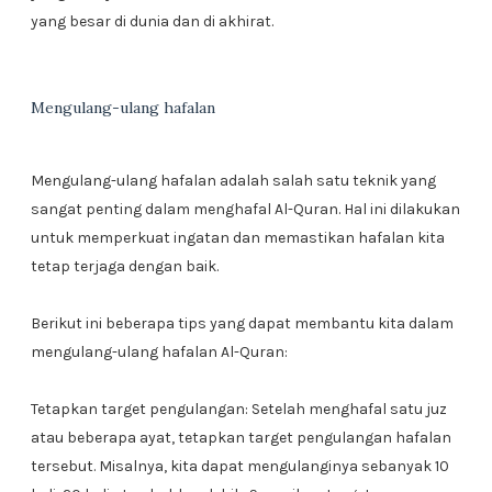
yang besar di dunia dan di akhirat.
Mengulang-ulang hafalan
Mengulang-ulang hafalan adalah salah satu teknik yang
sangat penting dalam menghafal Al-Quran. Hal ini dilakukan
untuk memperkuat ingatan dan memastikan hafalan kita
tetap terjaga dengan baik.
Berikut ini beberapa tips yang dapat membantu kita dalam
mengulang-ulang hafalan Al-Quran:
Tetapkan target pengulangan: Setelah menghafal satu juz
atau beberapa ayat, tetapkan target pengulangan hafalan
tersebut. Misalnya, kita dapat mengulanginya sebanyak 10