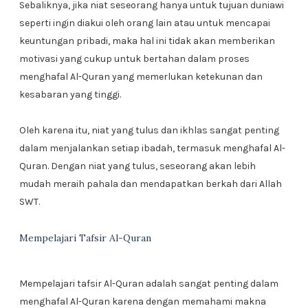
Sebaliknya, jika niat seseorang hanya untuk tujuan duniawi
seperti ingin diakui oleh orang lain atau untuk mencapai
keuntungan pribadi, maka hal ini tidak akan memberikan
motivasi yang cukup untuk bertahan dalam proses
menghafal Al-Quran yang memerlukan ketekunan dan
kesabaran yang tinggi.
Oleh karena itu, niat yang tulus dan ikhlas sangat penting
dalam menjalankan setiap ibadah, termasuk menghafal Al-
Quran. Dengan niat yang tulus, seseorang akan lebih
mudah meraih pahala dan mendapatkan berkah dari Allah
SWT.
Mempelajari Tafsir Al-Quran
Mempelajari tafsir Al-Quran adalah sangat penting dalam
menghafal Al-Quran karena dengan memahami makna