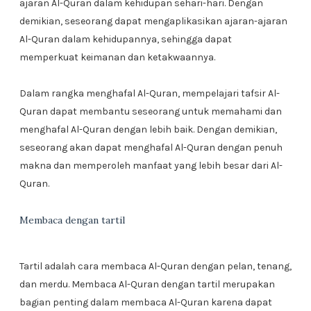
ajaran Al-Quran dalam kehidupan sehari-hari. Dengan
demikian, seseorang dapat mengaplikasikan ajaran-ajaran
Al-Quran dalam kehidupannya, sehingga dapat
memperkuat keimanan dan ketakwaannya.
Dalam rangka menghafal Al-Quran, mempelajari tafsir Al-
Quran dapat membantu seseorang untuk memahami dan
menghafal Al-Quran dengan lebih baik. Dengan demikian,
seseorang akan dapat menghafal Al-Quran dengan penuh
makna dan memperoleh manfaat yang lebih besar dari Al-
Quran.
Membaca dengan tartil
Tartil adalah cara membaca Al-Quran dengan pelan, tenang,
dan merdu. Membaca Al-Quran dengan tartil merupakan
bagian penting dalam membaca Al-Quran karena dapat