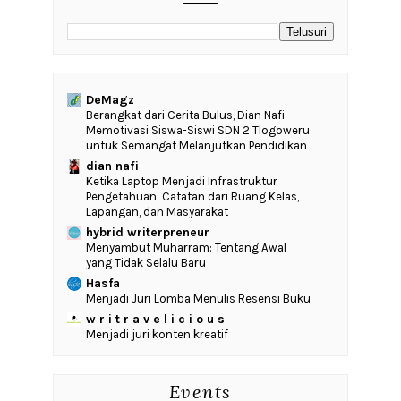
DeMagz
‎Berangkat dari Cerita Bulus, Dian Nafi
Memotivasi Siswa-Siswi SDN 2 Tlogoweru
untuk Semangat Melanjutkan Pendidikan
dian nafi
Ketika Laptop Menjadi Infrastruktur
Pengetahuan: Catatan dari Ruang Kelas,
Lapangan, dan Masyarakat
hybrid writerpreneur
Menyambut Muharram: Tentang Awal
yang Tidak Selalu Baru
Hasfa
Menjadi Juri Lomba Menulis Resensi Buku
w r i t r a v e l i c i o u s
Menjadi juri konten kreatif
Events