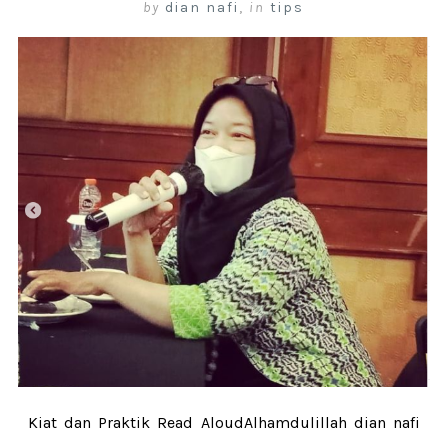
by
dian nafi
,
in
tips
Kiat dan Praktik Read AloudAlhamdulillah dian nafi