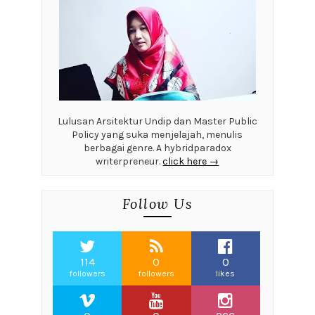
Lulusan Arsitektur Undip dan Master Public
Policy yang suka menjelajah, menulis
berbagai genre. A hybridparadox
writerpreneur.
click here →
Follow Us
114
0
0
followers
followers
likes