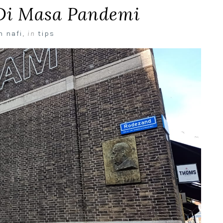
 Di Masa Pandemi
n nafi
,
in
tips