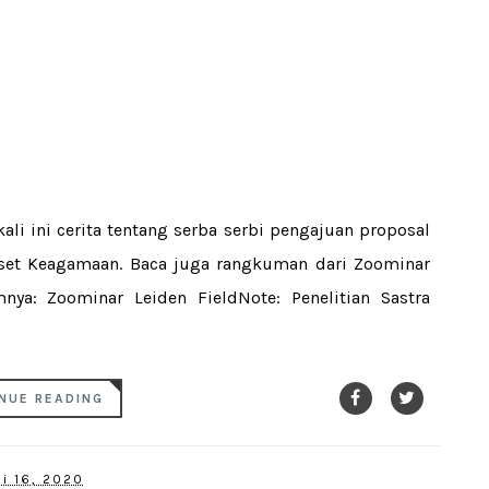
li ini cerita tentang serba serbi pengajuan proposal
iset Keagamaan. Baca juga rangkuman dari Zoominar
nya: Zoominar Leiden FieldNote: Penelitian Sastra
NUE READING
li 16, 2020