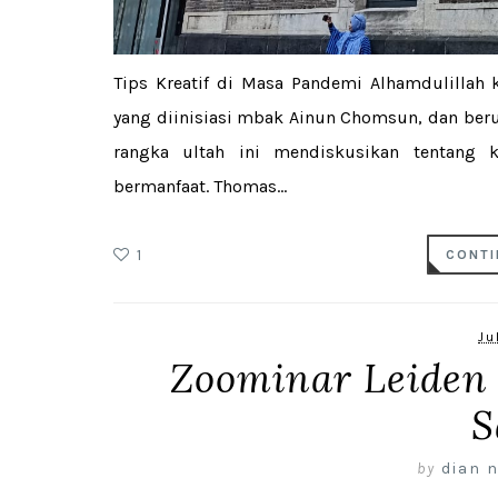
Tips Kreatif di Masa Pandemi Alhamdulillah
yang diinisiasi mbak Ainun Chomsun, dan beru
rangka ultah ini mendiskusikan tentang k
bermanfaat. Thomas...
1
CONTI
Ju
Zoominar Leiden 
S
by
dian n