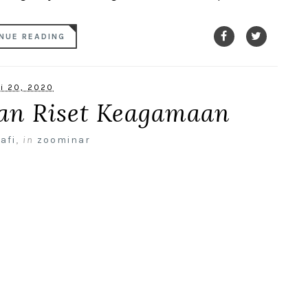
NUE READING
li 20, 2020
an Riset Keagamaan
afi
,
in
zoominar