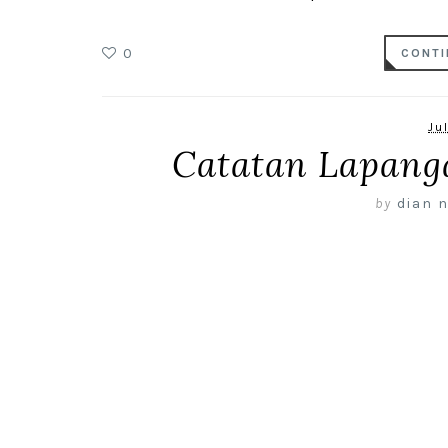
0
CONTI
Ju
Catatan Lapang
by
dian n