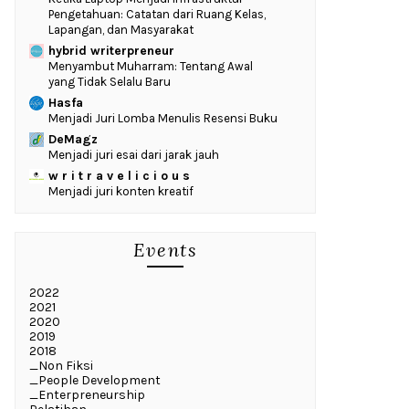
Pengetahuan: Catatan dari Ruang Kelas,
Lapangan, dan Masyarakat
hybrid writerpreneur
Menyambut Muharram: Tentang Awal
yang Tidak Selalu Baru
Hasfa
Menjadi Juri Lomba Menulis Resensi Buku
DeMagz
Menjadi juri esai dari jarak jauh
w r i t r a v e l i c i o u s
Menjadi juri konten kreatif
Events
2022
2021
2020
2019
2018
_Non Fiksi
_People Development
_Enterpreneurship