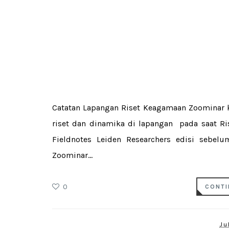
Catatan Lapangan Riset Keagamaan Zoominar ka
riset dan dinamika di lapangan pada saat R
Fieldnotes Leiden Researchers edisi sebelum
Zoominar...
0
CONTI
Ju