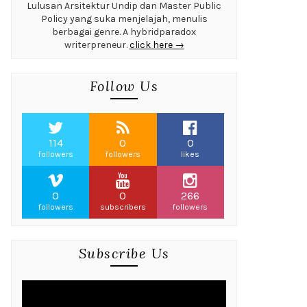
Lulusan Arsitektur Undip dan Master Public
Policy yang suka menjelajah, menulis
berbagai genre. A hybridparadox
writerpreneur.
click here →
Follow Us
114
0
0
followers
followers
likes
0
0
266
followers
subscribers
followers
Subscribe Us