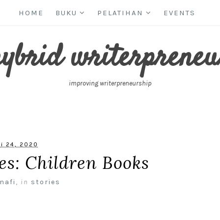
HOME
BUKU
PELATIHAN
EVENTS
hybrid writerpreneu
improving writerpreneurship
li 24, 2020
es: Children Books
nafi
,
in
stories