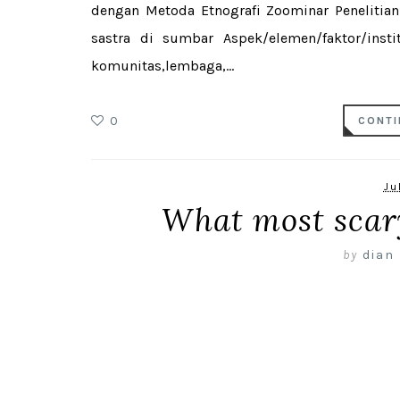
dengan Metoda Etnografi Zoominar Penelitian s
sastra di sumbar Aspek/elemen/faktor/inst
komunitas,lembaga,...
0
CONTI
Ju
What most scary
by
dian 