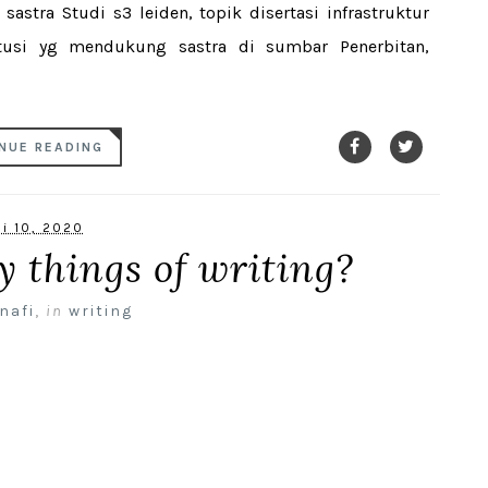
astra Studi s3 leiden, topik disertasi infrastruktur
itusi yg mendukung sastra di sumbar Penerbitan,
NUE READING
li 10, 2020
 things of writing?
nafi
,
in
writing