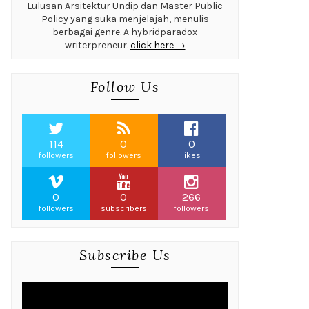
Lulusan Arsitektur Undip dan Master Public
Policy yang suka menjelajah, menulis
berbagai genre. A hybridparadox
writerpreneur.
click here →
Follow Us
114
0
0
followers
followers
likes
0
0
266
followers
subscribers
followers
Subscribe Us