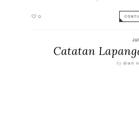
0
CONTI
Ju
Catatan Lapang
by
dian n