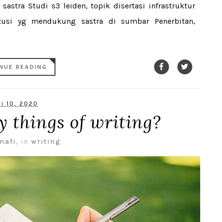
astra Studi s3 leiden, topik disertasi infrastruktur
itusi yg mendukung sastra di sumbar Penerbitan,
NUE READING
li 10, 2020
 things of writing?
nafi
,
in
writing