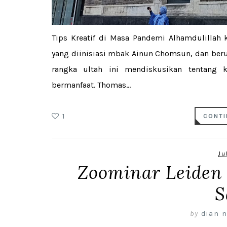
Tips Kreatif di Masa Pandemi Alhamdulillah
yang diinisiasi mbak Ainun Chomsun, dan beru
rangka ultah ini mendiskusikan tentang k
bermanfaat. Thomas...
1
CONTI
Ju
Zoominar Leiden 
S
by
dian n