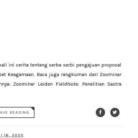
li ini cerita tentang serba serbi pengajuan proposal
iset Keagamaan. Baca juga rangkuman dari Zoominar
nya: Zoominar Leiden FieldNote: Penelitian Sastra
NUE READING
li 16, 2020