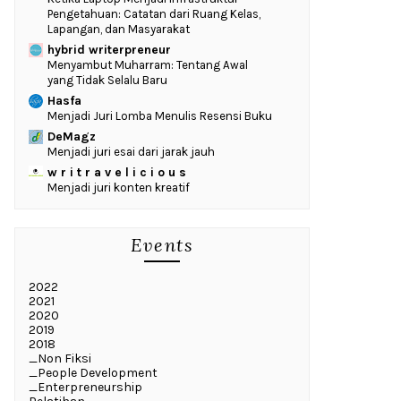
Pengetahuan: Catatan dari Ruang Kelas,
Lapangan, dan Masyarakat
hybrid writerpreneur
Menyambut Muharram: Tentang Awal
yang Tidak Selalu Baru
Hasfa
Menjadi Juri Lomba Menulis Resensi Buku
DeMagz
Menjadi juri esai dari jarak jauh
w r i t r a v e l i c i o u s
Menjadi juri konten kreatif
Events
2022
2021
2020
2019
2018
_Non Fiksi
_People Development
_Enterpreneurship