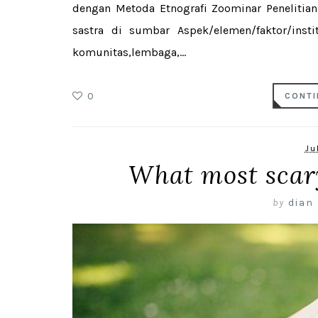
dengan Metoda Etnografi Zoominar Penelitian s
sastra di sumbar Aspek/elemen/faktor/inst
komunitas,lembaga,...
0
CONTI
Ju
What most scary
by
dian 