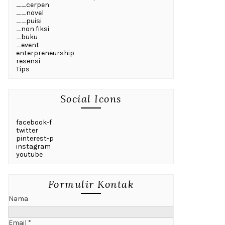
__cerpen
__novel
__puisi
_non fiksi
_buku
_event
enterpreneurship
resensi
Tips
Social Icons
facebook-f
twitter
pinterest-p
instagram
youtube
Formulir Kontak
Nama
Email
*