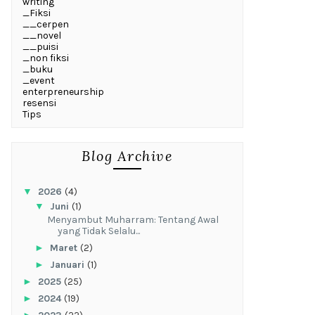
writing
_Fiksi
__cerpen
__novel
__puisi
_non fiksi
_buku
_event
enterpreneurship
resensi
Tips
Blog Archive
▼
2026
(4)
▼
Juni
(1)
Menyambut Muharram: Tentang Awal
yang Tidak Selalu...
►
Maret
(2)
►
Januari
(1)
►
2025
(25)
►
2024
(19)