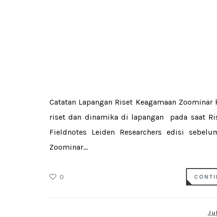
Catatan Lapangan Riset Keagamaan Zoominar ka
riset dan dinamika di lapangan pada saat R
Fieldnotes Leiden Researchers edisi sebelum
Zoominar...
0
CONTI
Ju