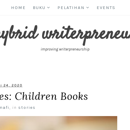
HOME
BUKU
PELATIHAN
EVENTS
hybrid writerpreneu
improving writerpreneurship
li 24, 2020
es: Children Books
nafi
,
in
stories