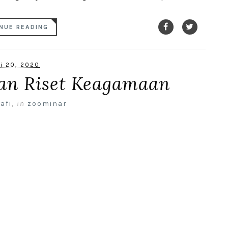
NUE READING
li 20, 2020
an Riset Keagamaan
afi
,
in
zoominar