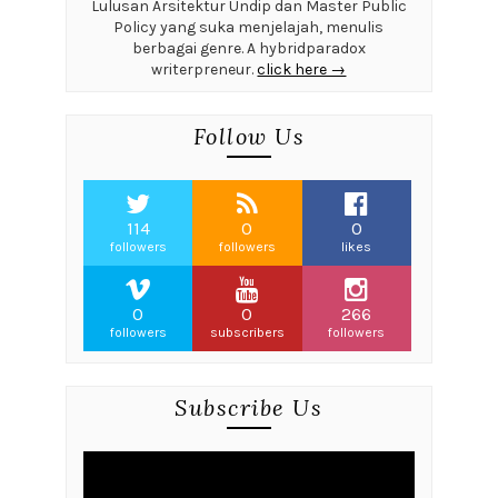
Lulusan Arsitektur Undip dan Master Public
Policy yang suka menjelajah, menulis
berbagai genre. A hybridparadox
writerpreneur.
click here →
Follow Us
114
0
0
followers
followers
likes
0
0
266
followers
subscribers
followers
Subscribe Us