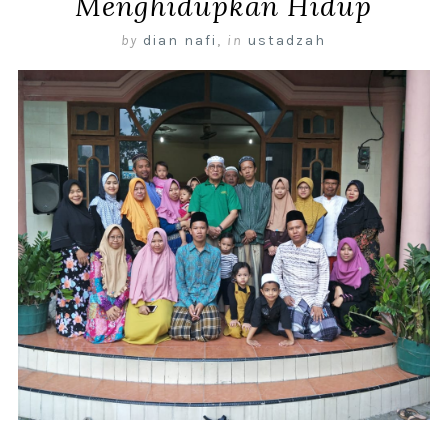
Menghidupkan Hidup
by
dian nafi
,
in
ustadzah