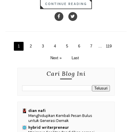
CONTINUE READING
1
2
3
4
5
6
7
...
119
Next »
Last
Cari Blog Ini
dian nafi
Menghidupkan Kembali Pesan Bulus
untuk Generasi Demak
hybrid writerpreneur