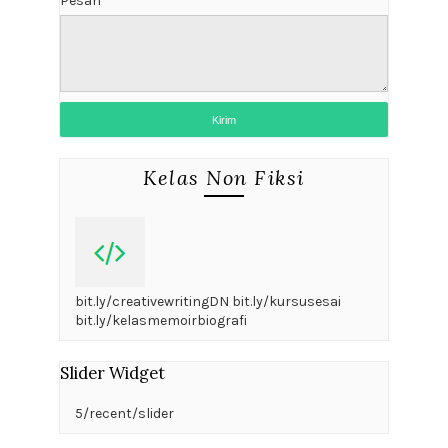
Pesan
*
Kelas Non Fiksi
bit.ly/creativewritingDN bit.ly/kursusesai
bit.ly/kelasmemoirbiografi
Slider Widget
5/recent/slider