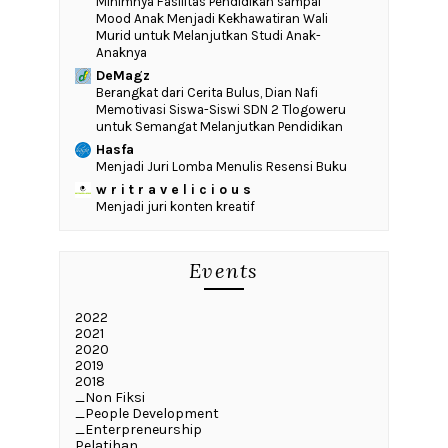
‎Minimnya Fasilitas Pendidikan sampai
Mood Anak Menjadi Kekhawatiran Wali
Murid untuk Melanjutkan Studi Anak-
Anaknya
DeMagz
‎Berangkat dari Cerita Bulus, Dian Nafi
Memotivasi Siswa-Siswi SDN 2 Tlogoweru
untuk Semangat Melanjutkan Pendidikan
Hasfa
Menjadi Juri Lomba Menulis Resensi Buku
w r i t r a v e l i c i o u s
Menjadi juri konten kreatif
Events
2022
2021
2020
2019
2018
_Non Fiksi
_People Development
_Enterpreneurship
Pelatihan