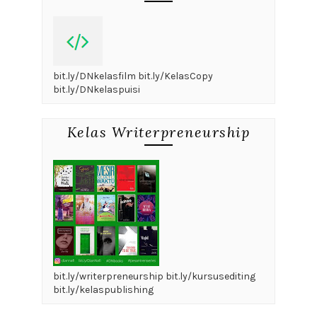
bit.ly/DNkelasfilm bit.ly/KelasCopy
bit.ly/DNkelaspuisi
Kelas Writerpreneurship
bit.ly/writerpreneurship bit.ly/kursusediting
bit.ly/kelaspublishing