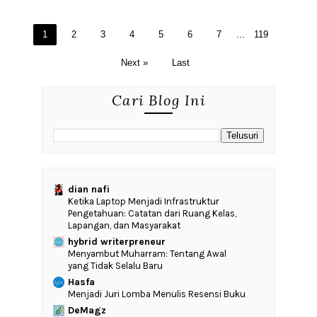
1
2
3
4
5
6
7
...
119
Next »
Last
Cari Blog Ini
dian nafi
Ketika Laptop Menjadi Infrastruktur
Pengetahuan: Catatan dari Ruang Kelas,
Lapangan, dan Masyarakat
hybrid writerpreneur
Menyambut Muharram: Tentang Awal
yang Tidak Selalu Baru
Hasfa
Menjadi Juri Lomba Menulis Resensi Buku
DeMagz