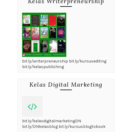
Kelas Writerpreneurship
bit.ly/writerpreneurship bit.ly/kursusediting
bit.ly/kelaspublishing
Kelas Digital Marketing
bit.ly/kelasdigitalmarketingDN
bit.ly/DNkelasblog bit.ly/kursusblogtobook