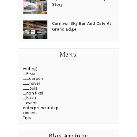
Story
Carnivor Sky Bar And Cafe At
Grand Edge
Menu
writing
_Fiksi
__cerpen
__novel
__puisi
_non fiksi
_buku
_event
enterpreneurship
resensi
Tips
Blog Archive