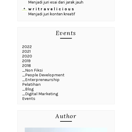
Menjadi juri esai dari jarak jauh
w r i t r a v e l i c i o u s
Menjadi juri konten kreatif
Events
2022
2021
2020
2019
2018
_Non Fiksi
_People Development
_Enterpreneurship
Pelatihan
_Blog
_Digital Marketing
Events
Author