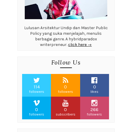
Lulusan Arsitektur Undip dan Master Public
Policy yang suka menjelajah, menulis
berbagai genre. A hybridparadox
writerpreneur.
click here →
Follow Us
114
0
0
followers
followers
likes
0
0
266
followers
subscribers
followers