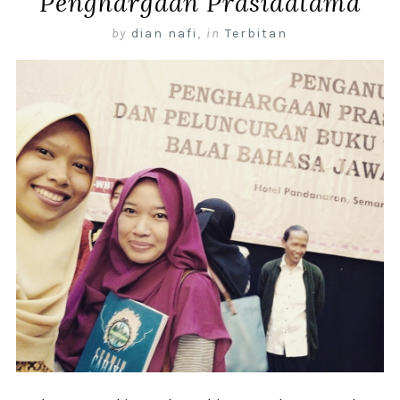
Penghargaan Prasidatama
by
dian nafi
,
in
Terbitan