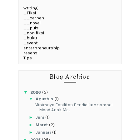
writing
_Fiksi
__cerpen
__novel
__puisi
_non fiksi
_buku
_event
enterpreneurship
resensi
Tips
Blog Archive
▼
2026
(5)
▼
Agustus
(1)
‎Minimnya Fasilitas Pendidikan sampai
Mood Anak Me...
►
Juni
(1)
►
Maret
(2)
►
Januari
(1)
►
2025
(25)