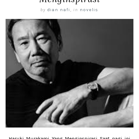
by
dian nafi
,
in
novelis
Haruki Murakami Yang Menginspirasi Saat pagi ini