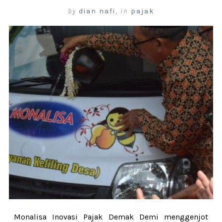
by
dian nafi
,
in
pajak
Monalisa Inovasi Pajak Demak Demi menggenjot