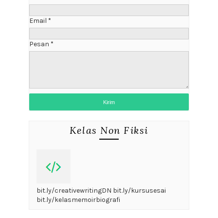
Email
*
Pesan
*
Kelas Non Fiksi
bit.ly/creativewritingDN bit.ly/kursusesai
bit.ly/kelasmemoirbiografi