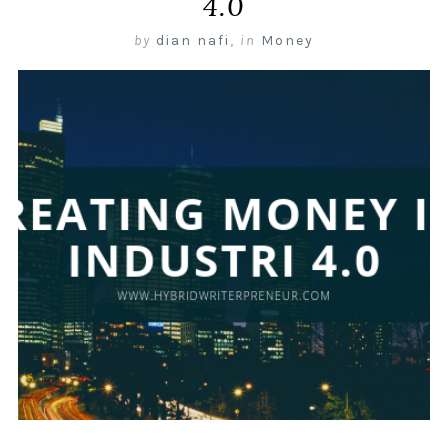
4.0
by
dian nafi
,
in
Money