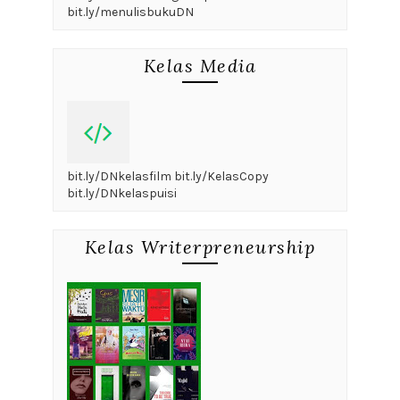
bit.ly/menulisbukuDN
Kelas Media
bit.ly/DNkelasfilm bit.ly/KelasCopy
bit.ly/DNkelaspuisi
Kelas Writerpreneurship