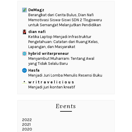
DeMagz
‎Berangkat dari Cerita Bulus, Dian Nafi
Memotivasi Siswa-Siswi SDN 2 Tlogoweru
untuk Semangat Melanjutkan Pendidikan
dian nafi
Ketika Laptop Menjadi Infrastruktur
Pengetahuan: Catatan dari Ruang Kelas,
Lapangan, dan Masyarakat
hybrid writerpreneur
Menyambut Muharram: Tentang Awal
yang Tidak Selalu Baru
Hasfa
Menjadi Juri Lomba Menulis Resensi Buku
w r i t r a v e l i c i o u s
Menjadi juri konten kreatif
Events
2022
2021
2020