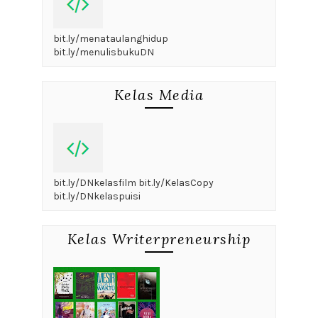
bit.ly/menataulanghidup
bit.ly/menulisbukuDN
Kelas Media
bit.ly/DNkelasfilm bit.ly/KelasCopy
bit.ly/DNkelaspuisi
Kelas Writerpreneurship