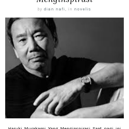
by
dian nafi
,
in
novelis
Haruki Murakami Yang Menginspirasi Saat pagi ini