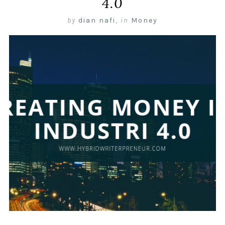
4.0
by
dian nafi
,
in
Money