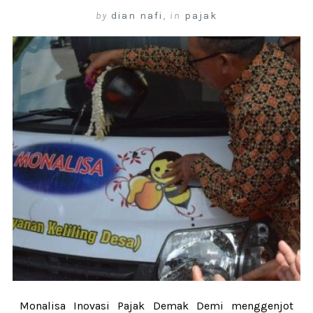
by
dian nafi
,
in
pajak
Monalisa Inovasi Pajak Demak Demi menggenjot