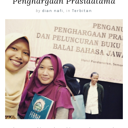
Penghargaan Prasidatama
by
dian nafi
,
in
Terbitan