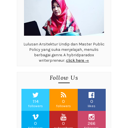
Lulusan Arsitektur Undip dan Master Public
Policy yang suka menjelajah, menulis
berbagai genre. A hybridparadox
writerpreneur.
click here →
Follow Us
114
0
0
followers
followers
likes
0
0
266