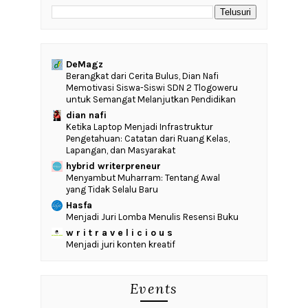
DeMagz
‎Berangkat dari Cerita Bulus, Dian Nafi
Memotivasi Siswa-Siswi SDN 2 Tlogoweru
untuk Semangat Melanjutkan Pendidikan
dian nafi
Ketika Laptop Menjadi Infrastruktur
Pengetahuan: Catatan dari Ruang Kelas,
Lapangan, dan Masyarakat
hybrid writerpreneur
Menyambut Muharram: Tentang Awal
yang Tidak Selalu Baru
Hasfa
Menjadi Juri Lomba Menulis Resensi Buku
w r i t r a v e l i c i o u s
Menjadi juri konten kreatif
Events