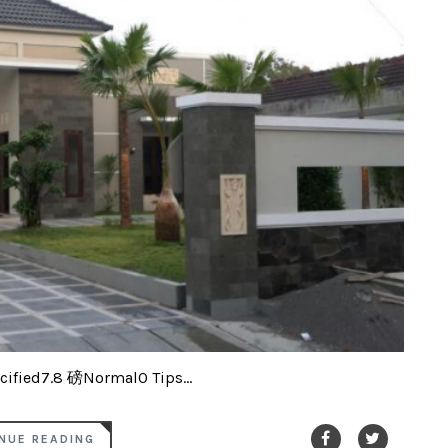
ified7.8 磅Normal0 Tips...
NUE READING