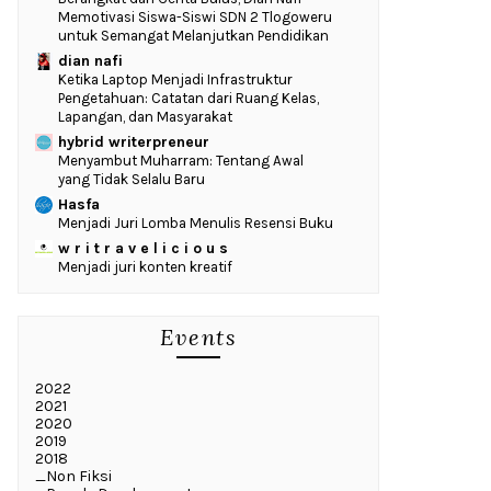
Memotivasi Siswa-Siswi SDN 2 Tlogoweru
untuk Semangat Melanjutkan Pendidikan
dian nafi
Ketika Laptop Menjadi Infrastruktur
Pengetahuan: Catatan dari Ruang Kelas,
Lapangan, dan Masyarakat
hybrid writerpreneur
Menyambut Muharram: Tentang Awal
yang Tidak Selalu Baru
Hasfa
Menjadi Juri Lomba Menulis Resensi Buku
w r i t r a v e l i c i o u s
Menjadi juri konten kreatif
Events
2022
2021
2020
2019
2018
_Non Fiksi