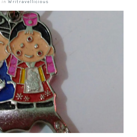
,
in
Writravellicious