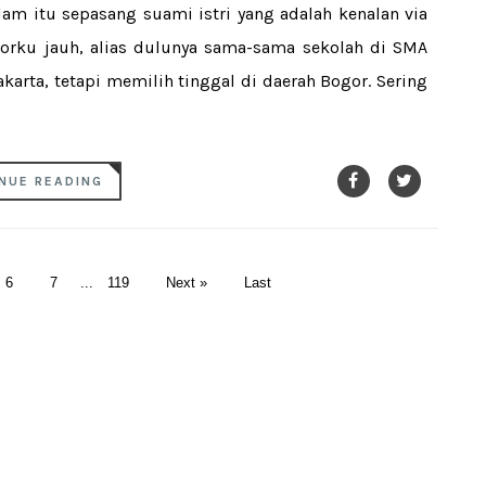
am itu sepasang suami istri yang adalah kenalan via
niorku jauh, alias dulunya sama-sama sekolah di SMA
karta, tetapi memilih tinggal di daerah Bogor. Sering
NUE READING
6
7
...
119
Next »
Last