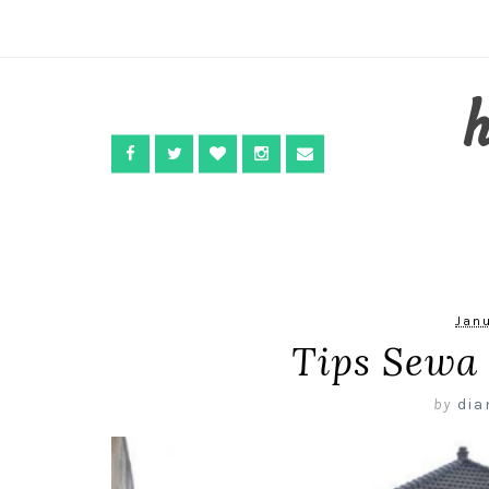
Janu
Tips Sewa
by
dia