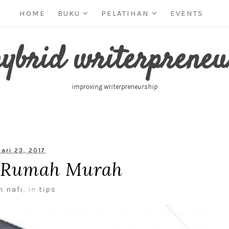
HOME
BUKU
PELATIHAN
EVENTS
hybrid writerpreneu
improving writerpreneurship
ari 23, 2017
 Rumah Murah
n nafi
,
in
tips