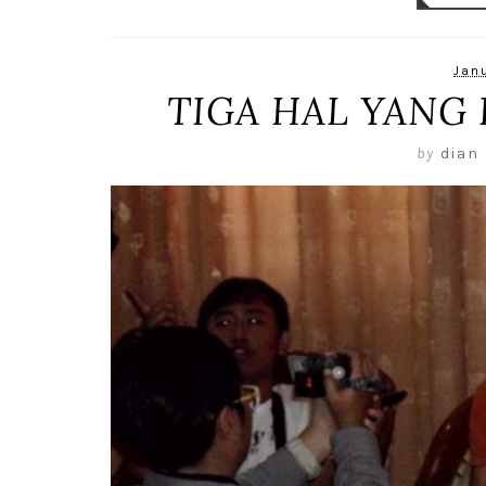
Janu
TIGA HAL YANG 
by
dian 