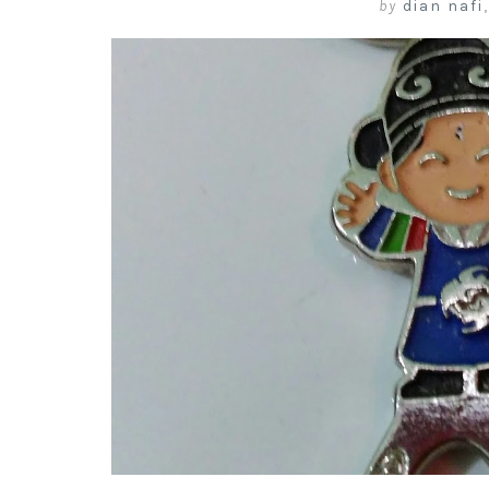
by
dian nafi