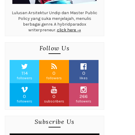
Lulusan Arsitektur Undip dan Master Public
Policy yang suka menjelajah, menulis
berbagai genre. A hybridparadox
writerpreneur.
click here →
Follow Us
114
0
0
followers
followers
likes
0
0
266
followers
subscribers
followers
Subscribe Us