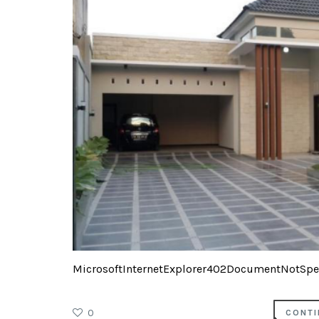
MicrosoftInternetExplorer402DocumentNotSpec
0
CONTI