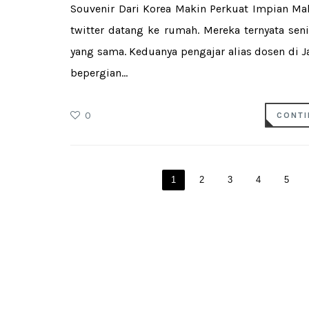
Souvenir Dari Korea Makin Perkuat Impian Mal
twitter datang ke rumah. Mereka ternyata se
yang sama. Keduanya pengajar alias dosen di Ja
bepergian...
0
CONTI
1
2
3
4
5