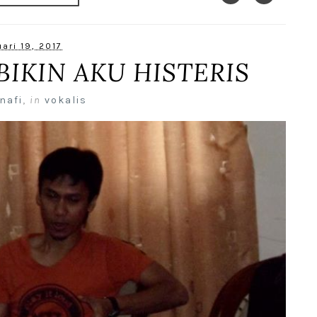
ari 19, 2017
BIKIN AKU HISTERIS
nafi
,
in
vokalis