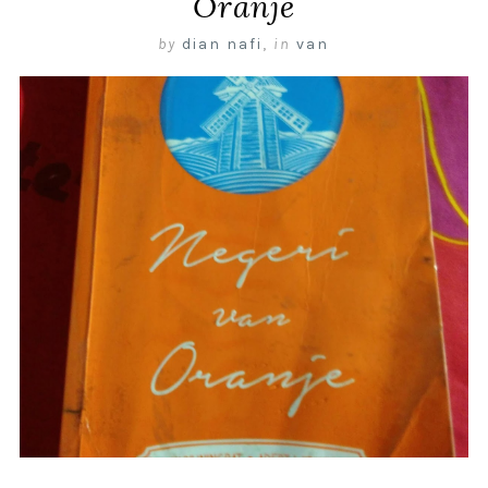
Oranje
by
dian nafi
,
in
van