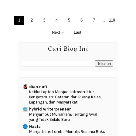
1
2
3
4
5
6
7
...
119
Next »
Last
Cari Blog Ini
dian nafi
Ketika Laptop Menjadi Infrastruktur
Pengetahuan: Catatan dari Ruang Kelas,
Lapangan, dan Masyarakat
hybrid writerpreneur
Menyambut Muharram: Tentang Awal
yang Tidak Selalu Baru
Hasfa
Menjadi Juri Lomba Menulis Resensi Buku