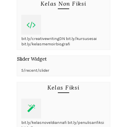
Kelas Non Fiksi
bit.ly/creativewritingDN bit.ly/kursusesai
bit.ly/kelasmemoirbiografi
Slider Widget
5/recent/slider
Kelas Fiksi
bit.ly/kelasnoveldiannafi bit.ly/penulisanfiksi