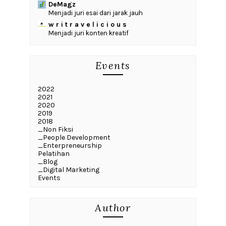
DeMagz
Menjadi juri esai dari jarak jauh
w r i t r a v e l i c i o u s
Menjadi juri konten kreatif
Events
2022
2021
2020
2019
2018
_Non Fiksi
_People Development
_Enterpreneurship
Pelatihan
_Blog
_Digital Marketing
Events
Author