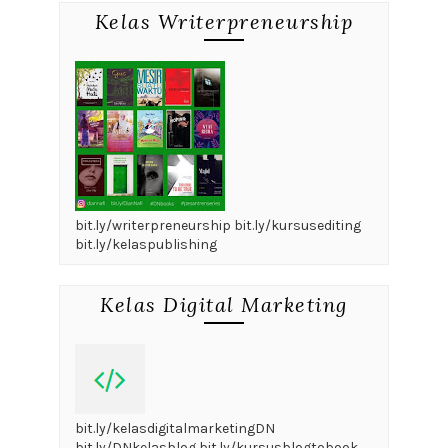
Kelas Writerpreneurship
bit.ly/writerpreneurship bit.ly/kursusediting
bit.ly/kelaspublishing
Kelas Digital Marketing
bit.ly/kelasdigitalmarketingDN
bit.ly/DNkelasblog bit.ly/kursusblogtobook