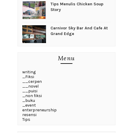
Tips Menulis Chicken Soup
Story
Carnivor Sky Bar And Cafe At
Grand Edge
Menu
writing
_Fiksi
__cerpen
__novel
__puisi
_non fiksi
_buku
_event
enterpreneurship
resensi
Tips