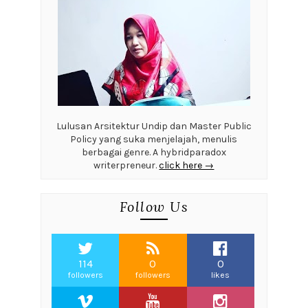
Lulusan Arsitektur Undip dan Master Public
Policy yang suka menjelajah, menulis
berbagai genre. A hybridparadox
writerpreneur.
click here →
Follow Us
114
0
0
followers
followers
likes