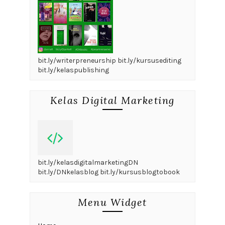
bit.ly/writerpreneurship bit.ly/kursusediting
bit.ly/kelaspublishing
Kelas Digital Marketing
bit.ly/kelasdigitalmarketingDN
bit.ly/DNkelasblog bit.ly/kursusblogtobook
Menu Widget