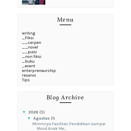
Menu
writing
_Fiksi
__cerpen
__novel
__puisi
_non fiksi
_buku
_event
enterpreneurship
resensi
Tips
Blog Archive
▼
2026
(5)
▼
Agustus
(1)
‎Minimnya Fasilitas Pendidikan sampai
Mood Anak Me...