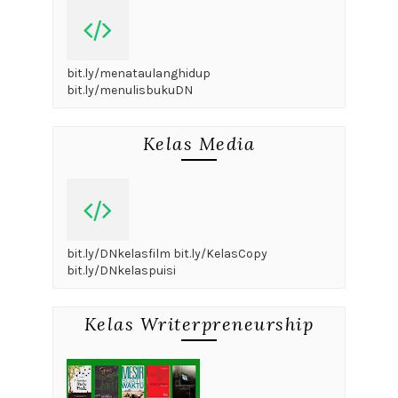
bit.ly/menataulanghidup
bit.ly/menulisbukuDN
Kelas Media
bit.ly/DNkelasfilm bit.ly/KelasCopy
bit.ly/DNkelaspuisi
Kelas Writerpreneurship