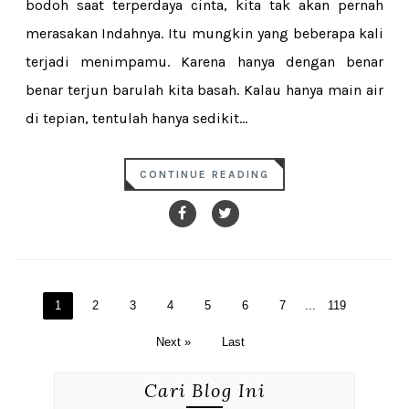
bodoh saat terperdaya cinta, kita tak akan pernah
merasakan Indahnya. Itu mungkin yang beberapa kali
terjadi menimpamu. Karena hanya dengan benar
benar terjun barulah kita basah. Kalau hanya main air
di tepian, tentulah hanya sedikit...
CONTINUE READING
1
2
3
4
5
6
7
...
119
Next »
Last
Cari Blog Ini