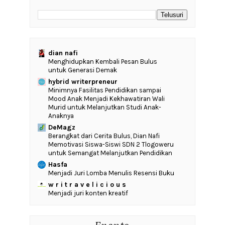
dian nafi
Menghidupkan Kembali Pesan Bulus
untuk Generasi Demak
hybrid writerpreneur
‎Minimnya Fasilitas Pendidikan sampai
Mood Anak Menjadi Kekhawatiran Wali
Murid untuk Melanjutkan Studi Anak-
Anaknya
DeMagz
‎Berangkat dari Cerita Bulus, Dian Nafi
Memotivasi Siswa-Siswi SDN 2 Tlogoweru
untuk Semangat Melanjutkan Pendidikan
Hasfa
Menjadi Juri Lomba Menulis Resensi Buku
w r i t r a v e l i c i o u s
Menjadi juri konten kreatif