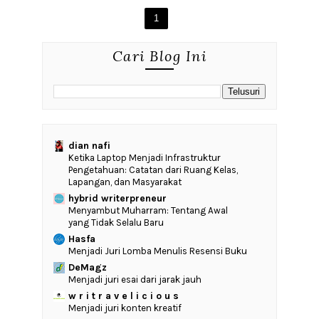
1
Cari Blog Ini
dian nafi
Ketika Laptop Menjadi Infrastruktur
Pengetahuan: Catatan dari Ruang Kelas,
Lapangan, dan Masyarakat
hybrid writerpreneur
Menyambut Muharram: Tentang Awal
yang Tidak Selalu Baru
Hasfa
Menjadi Juri Lomba Menulis Resensi Buku
DeMagz
Menjadi juri esai dari jarak jauh
w r i t r a v e l i c i o u s
Menjadi juri konten kreatif