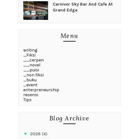
Carnivor Sky Bar And Cafe At
Grand Edge
Menu
writing
_Fiksi
__cerpen
__novel
__puisi
_non fiksi
_buku
_event
enterpreneurship
resensi
Tips
Blog Archive
▼
2026
(4)