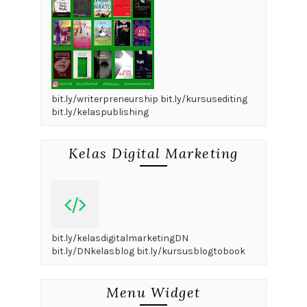
bit.ly/writerpreneurship bit.ly/kursusediting
bit.ly/kelaspublishing
Kelas Digital Marketing
bit.ly/kelasdigitalmarketingDN
bit.ly/DNkelasblog bit.ly/kursusblogtobook
Menu Widget