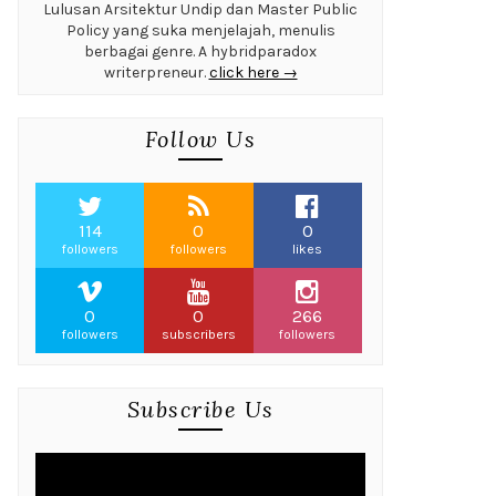
Lulusan Arsitektur Undip dan Master Public
Policy yang suka menjelajah, menulis
berbagai genre. A hybridparadox
writerpreneur.
click here →
Follow Us
114
0
0
followers
followers
likes
0
0
266
followers
subscribers
followers
Subscribe Us