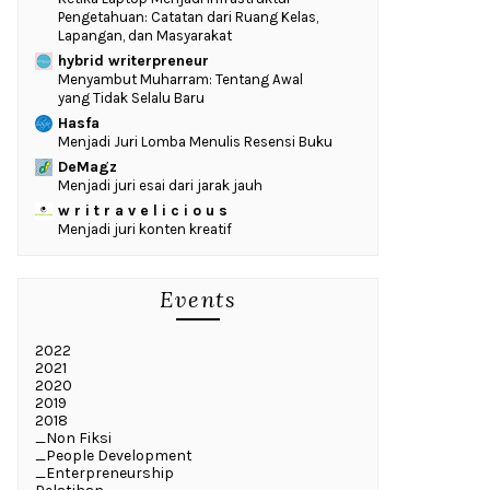
Pengetahuan: Catatan dari Ruang Kelas,
Lapangan, dan Masyarakat
hybrid writerpreneur
Menyambut Muharram: Tentang Awal
yang Tidak Selalu Baru
Hasfa
Menjadi Juri Lomba Menulis Resensi Buku
DeMagz
Menjadi juri esai dari jarak jauh
w r i t r a v e l i c i o u s
Menjadi juri konten kreatif
Events
2022
2021
2020
2019
2018
_Non Fiksi
_People Development
_Enterpreneurship