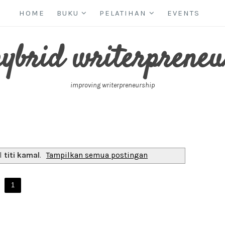
HOME
BUKU
PELATIHAN
EVENTS
hybrid writerpreneu
improving writerpreneurship
el
titi kamal
.
Tampilkan semua postingan
1