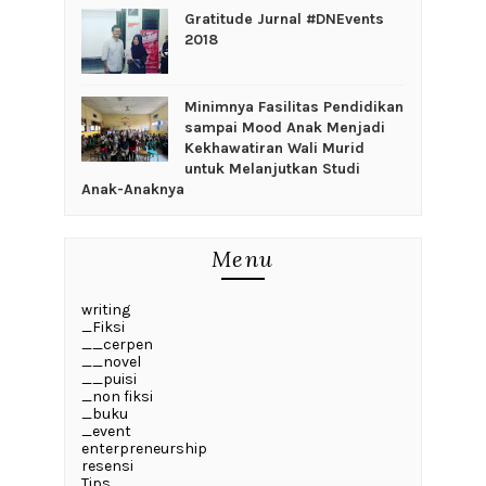
Gratitude Jurnal #DNEvents
2018
‎Minimnya Fasilitas Pendidikan
sampai Mood Anak Menjadi
Kekhawatiran Wali Murid
untuk Melanjutkan Studi
Anak-Anaknya
Menu
writing
_Fiksi
__cerpen
__novel
__puisi
_non fiksi
_buku
_event
enterpreneurship
resensi
Tips