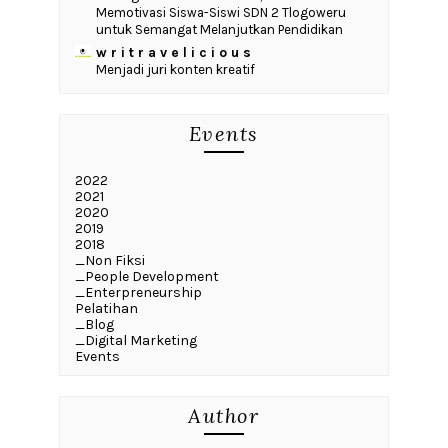
Memotivasi Siswa-Siswi SDN 2 Tlogoweru
untuk Semangat Melanjutkan Pendidikan
w r i t r a v e l i c i o u s
Menjadi juri konten kreatif
Events
2022
2021
2020
2019
2018
_Non Fiksi
_People Development
_Enterpreneurship
Pelatihan
_Blog
_Digital Marketing
Events
Author