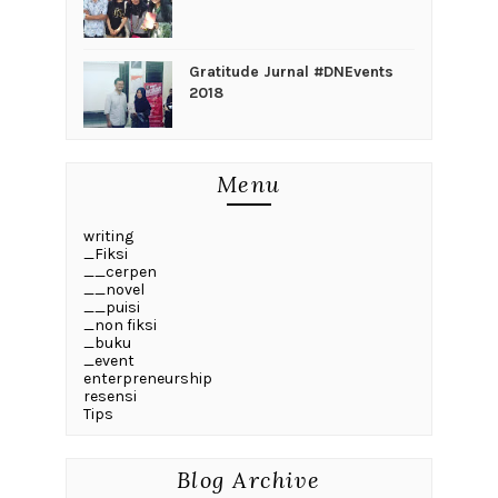
Gratitude Jurnal #DNEvents
2018
Menu
writing
_Fiksi
__cerpen
__novel
__puisi
_non fiksi
_buku
_event
enterpreneurship
resensi
Tips
Blog Archive