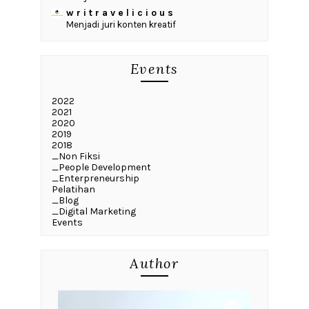
w r i t r a v e l i c i o u s
Menjadi juri konten kreatif
Events
2022
2021
2020
2019
2018
_Non Fiksi
_People Development
_Enterpreneurship
Pelatihan
_Blog
_Digital Marketing
Events
Author