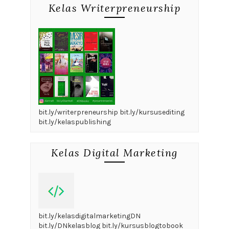
Kelas Writerpreneurship
bit.ly/writerpreneurship bit.ly/kursusediting
bit.ly/kelaspublishing
Kelas Digital Marketing
bit.ly/kelasdigitalmarketingDN
bit.ly/DNkelasblog bit.ly/kursusblogtobook