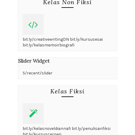
Kelas Non Fiksi
bit.ly/creativewritingDN bit.ly/kursusesai
bit.ly/kelasmemoirbiografi
Slider Widget
5/recent/slider
Kelas Fiksi
bit.ly/kelasnoveldiannafi bit.ly/penulisanfiksi
bit.ly/kursuscerpen