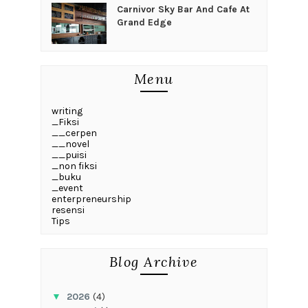
Carnivor Sky Bar And Cafe At
Grand Edge
Menu
writing
_Fiksi
__cerpen
__novel
__puisi
_non fiksi
_buku
_event
enterpreneurship
resensi
Tips
Blog Archive
▼
2026
(4)