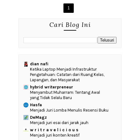
1
Cari Blog Ini
dian nafi
Ketika Laptop Menjadi Infrastruktur
Pengetahuan: Catatan dari Ruang Kelas,
Lapangan, dan Masyarakat
hybrid writerpreneur
Menyambut Muharram: Tentang Awal
yang Tidak Selalu Baru
Hasfa
Menjadi Juri Lomba Menulis Resensi Buku
DeMagz
Menjadi juri esai dari jarak jauh
w r i t r a v e l i c i o u s
Menjadi juri konten kreatif